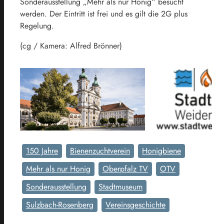
Sonderausstellung „Mehr als nur Honig“ besucht
werden. Der Eintritt ist frei und es gilt die 2G plus
Regelung.
(cg / Kamera: Alfred Brönner)
150 Jahre
Bienenzuchtverein
Honigbiene
Mehr als nur Honig
Oberpfalz TV
OTV
Sonderausstellung
Stadtmuseum
Sulzbach-Rosenberg
Vereinsgeschichte