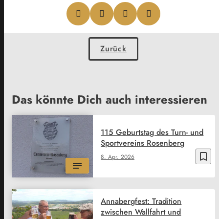
Zurück
Das könnte Dich auch interessieren
115 Geburtstag des Turn- und
Sportvereins Rosenberg
bookmark_border
8. Apr. 2026
Annabergfest: Tradition
zwischen Wallfahrt und