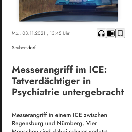
headphones
chrome_reader_mode
bookmark_border
Mo., 08.11.2021
, 13:45 Uhr
Seubersdorf
Messerangriff im ICE:
Tatverdächtiger in
Psychiatrie untergebracht
Messerangriff in einem ICE zwischen
Regensburg und Nürnberg. Vier
Menschen sind dabei schwer verletzt