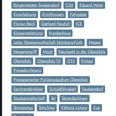
Bürgermeister Seubersdorf
CSU
Eduard Meier
Einschätzung
Ermittlungen
Fahrgäste
Florian Beck
Gerhard Neuhof
ICE
Körperverletzung
Krankenhaus
Leiter Staatsanwaltschaft Nürnberg-Fürth
Messer
Messerangriff
Mord
Neumarkt in der Oberpfalz
Oberpfalz
Oberpfalz TV
OTV
Polizei
Pressekonferenz
Pressesprecher Polizeirpäsidium Oberpfalz
Sachverständiger
Schuldfähigkeit
Seubersdorf
Staatsanwaltschaft
Tat
Tatverdächtiger
Terrosismus
Totschlag
Viktoria Lorenz
Zug