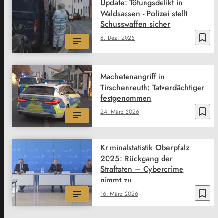
Update: Tötungsdelikt in
Waldsassen - Polizei stellt
Schusswaffen sicher
bookmark_border
8. Dez. 2025
Machetenangriff in
Tirschenreuth: Tatverdächtiger
festgenommen
bookmark_border
24. März 2026
Kriminalstatistik Oberpfalz
2025: Rückgang der
Straftaten – Cybercrime
nimmt zu
bookmark_border
16. März 2026