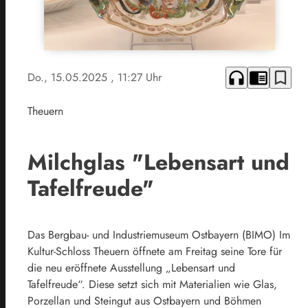
headphones
chrome_reader_mode
bookmark_border
Do., 15.05.2025
, 11:27 Uhr
Theuern
Milchglas "Lebensart und
Tafelfreude"
Das Bergbau- und Industriemuseum Ostbayern (BIMO) Im
Kultur-Schloss Theuern öffnete am Freitag seine Tore für
die neu eröffnete Ausstellung „Lebensart und
Tafelfreude“. Diese setzt sich mit Materialien wie Glas,
Porzellan und Steingut aus Ostbayern und Böhmen