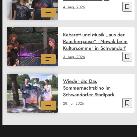
bookmark_border
4. Aug. 2026
Kabarett und Musik „aus der
Raucherpause“ - Nowak beim
Kultursommer in Schwandorf
bookmark_border
3. Aug. 2026
Wieder da: Das
Sommernachtskino im
Schwandorfer Stadtpark
bookmark_border
28. Juli 2026