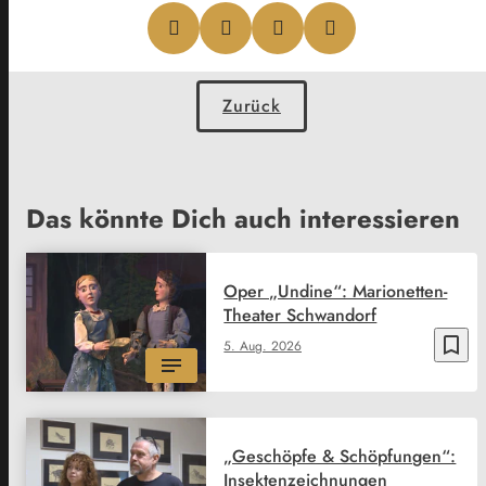
Zurück
Das könnte Dich auch interessieren
Oper „Undine“: Marionetten-
Theater Schwandorf
bookmark_border
5. Aug. 2026
„Geschöpfe & Schöpfungen“:
Insektenzeichnungen