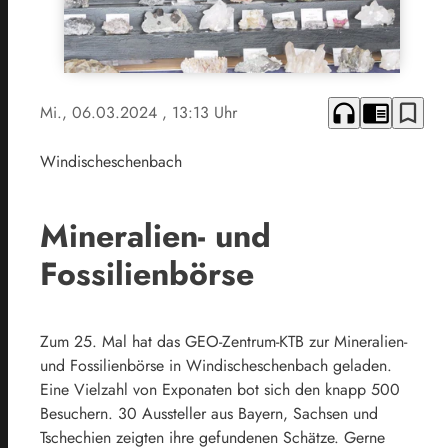
headphones
chrome_reader_mode
bookmark_border
Mi., 06.03.2024
, 13:13 Uhr
Windischeschenbach
Mineralien- und
Fossilienbörse
Zum 25. Mal hat das GEO-Zentrum-KTB zur Mineralien-
und Fossilienbörse in Windischeschenbach geladen.
Eine Vielzahl von Exponaten bot sich den knapp 500
Besuchern. 30 Aussteller aus Bayern, Sachsen und
Tschechien zeigten ihre gefundenen Schätze. Gerne