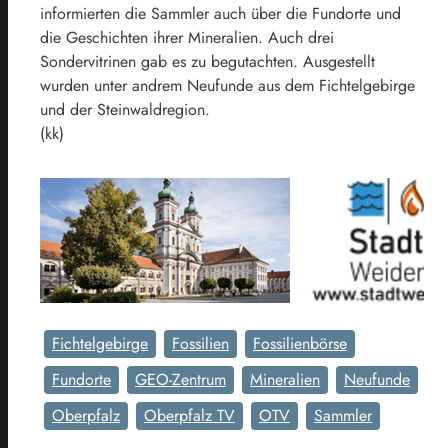
informierten die Sammler auch über die Fundorte und
die Geschichten ihrer Mineralien. Auch drei
Sondervitrinen gab es zu begutachten. Ausgestellt
wurden unter andrem Neufunde aus dem Fichtelgebirge
und der Steinwaldregion.
(kk)
Fichtelgebirge
Fossilien
Fossilienbörse
Fundorte
GEO-Zentrum
Mineralien
Neufunde
Oberpfalz
Oberpfalz TV
OTV
Sammler