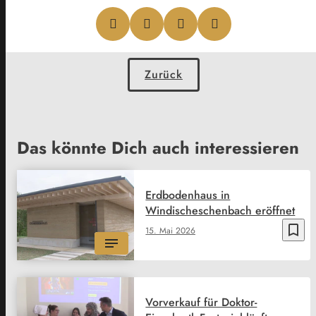
Zurück
Das könnte Dich auch interessieren
Erdbodenhaus in
Windischeschenbach eröffnet
bookmark_border
15. Mai 2026
Vorverkauf für Doktor-