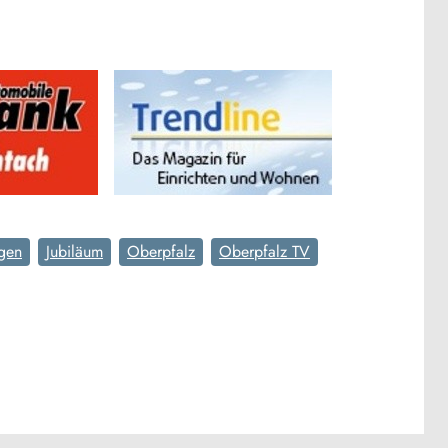
gen
Jubiläum
Oberpfalz
Oberpfalz TV