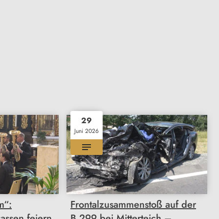
29
Juni 2026
m“:
Frontalzusammenstoß auf der
assen feiern
B 299 bei Mitterteich –