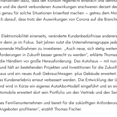
 Finanzkrisen dazu, dass der Konsum regelrecht einbrach und denn
 und die damit verbundenen Auswirkungen erschweren derzeit den 
 genau für solche Situationen krisenfest machen – getreu dem Mott
uch darauf, dass trotz der Auswirkungen von Corona auf die Branc
Elektromobilität einerseits, veränderte Kundenbedürfnisse anderers
r denn je im Fokus. Seit Jahren nutzt die Unternehmensgruppe jed
onende Maßnahmen zu investieren. „Auch neue, sich stetig weiter
orderungen in Zukunft besser gerecht zu werden“, erklärte Thomas F
h die Händlern vor große Herausforderung. Das Autohaus – mit nun
und hält an bestehenden Projekten und Investitionen für die Zukunft
aus und ein neues Audi Gebrauchtwagen :plus Gebäude erweitert.
as Kundenerlebnis erneut verbessert werden. Die Entwicklung der U
nd wird in Kürze ein eigenes AutoAbo-Modell eingeführt und an e
tomobile erweitert dort sein Portfolio um den Vertrieb und den Se
nes Familienunternehmen und bereit für die zukünftigen Anforderun
ngeboten profitieren“, erzählt Thomas Fischer.