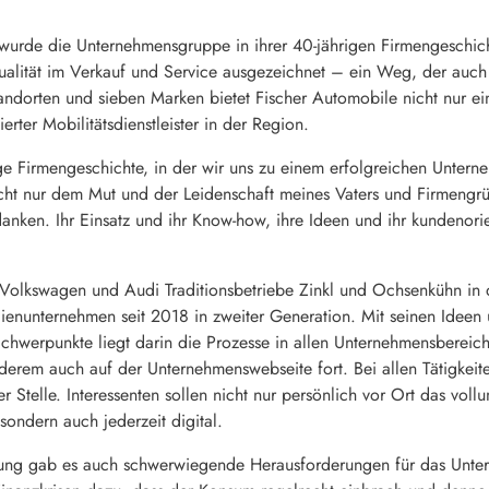
wurde die Unternehmensgruppe in ihrer 40-jährigen Firmengeschicht
alität im Verkauf und Service ausgezeichnet – ein Weg, der auch 
tandorten und sieben Marken bietet Fischer Automobile nicht nur ein
ierter Mobilitätsdienstleister in der Region.
ige Firmengeschichte, in der wir uns zu einem erfolgreichen Untern
cht nur dem Mut und der Leidenschaft meines Vaters und Firmengrü
anken. Ihr Einsatz und ihr Know-how, ihre Ideen und ihr kundenori
r Volkswagen und Audi Traditionsbetriebe Zinkl und Ochsenkühn in
lienunternehmen seit 2018 in zweiter Generation. Mit seinen Ideen 
 Schwerpunkte liegt darin die Prozesse in allen Unternehmensbereic
nderem auch auf der Unternehmenswebseite fort. Bei allen Tätigkeite
 Stelle. Interessenten sollen nicht nur persönlich vor Ort das voll
ondern auch jederzeit digital.
ung gab es auch schwerwiegende Herausforderungen für das Unter