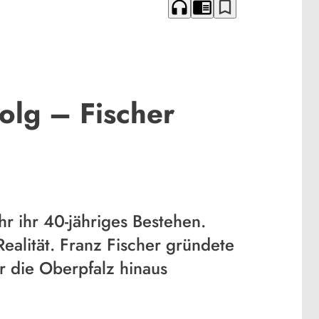
headphones
chrome_reader_mode
bookmark_border
olg – Fischer
r ihr 40-jähriges Bestehen.
ealität. Franz Fischer gründete
r die Oberpfalz hinaus