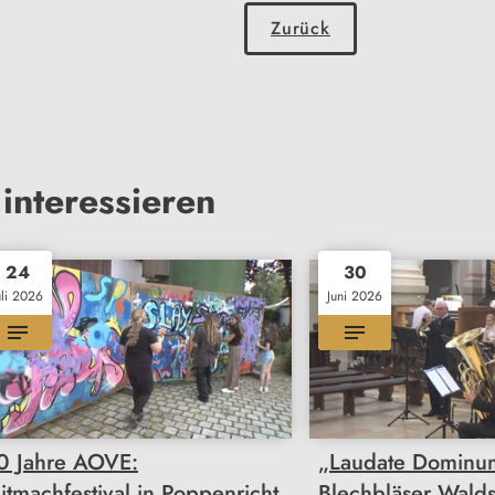
Zurück
interessieren
24
30
uli 2026
Juni 2026
0 Jahre AOVE:
„Laudate Dominu
itmachfestival in Poppenricht
Blechbläser Walds