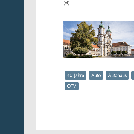
(vl)
40 Jahre
Auto
Autohaus
OTV