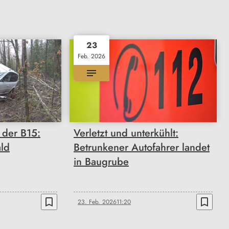
23
Feb. 2026
 der B15:
Verletzt und unterkühlt:
ald
Betrunkener Autofahrer landet
in Baugrube
bookmark_border
bookmark_border
23. Feb. 2026
11:20