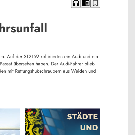
headphones
chrome_reader_mode
bookmark_border
hrsunfall
en. Auf der ST2169 kollidierten ein Audi und ein
assat übersehen haben. Der Audi-Fahrer blieb
urden mit Rettungshubschraubern aus Weiden und