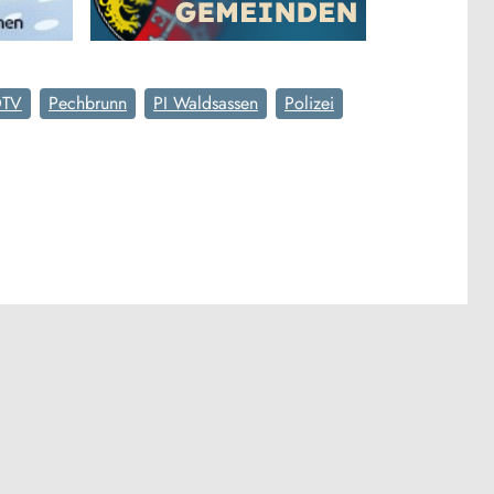
TV
Pechbrunn
PI Waldsassen
Polizei