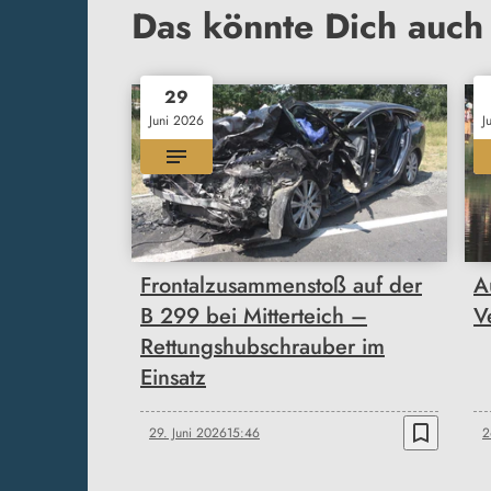
Das könnte Dich auch 
29
Juni 2026
J
Frontalzusammenstoß auf der
A
B 299 bei Mitterteich –
V
Rettungshubschrauber im
Einsatz
bookmark_border
29. Juni 2026
15:46
2