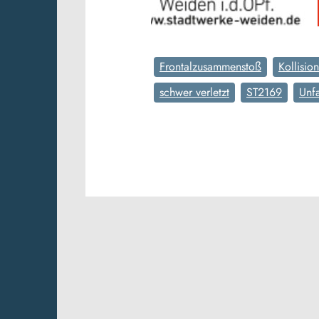
Frontalzusammenstoß
Kollision
schwer verletzt
ST2169
Unfa