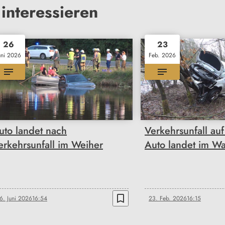
interessieren
26
23
uni 2026
Feb. 2026
uto landet nach
Verkehrsunfall auf
erkehrsunfall im Weiher
Auto landet im W
bookmark_border
6. Juni 2026
16:54
23. Feb. 2026
16:15