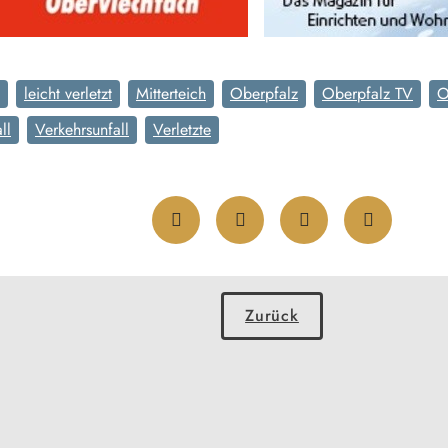
leicht verletzt
Mitterteich
Oberpfalz
Oberpfalz TV
O
ll
Verkehrsunfall
Verletzte
Zurück