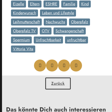
Eizelle
Eltern
ESHRE
Familie
Kind
Kinderwunsch
Leben und Lifestyle
Leihmutterschaft
Nachwuchs
Oberpfalz
Oberpfalz TV
OTV
Schwangerschaft
Spermium
Unfrachtbarkeit
unfruchtbar
Vittoria Vita
Zurück
Das könnte Dich auch interessieren