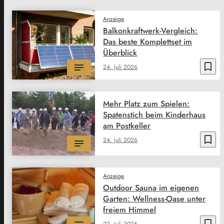
Anzeige
Balkonkraftwerk-Vergleich:
Das beste Komplettset im
Überblick
bookmark_border
24. Juli 2026
Mehr Platz zum Spielen:
Spatenstich beim Kinderhaus
am Postkeller
bookmark_border
24. Juli 2026
Anzeige
Outdoor Sauna im eigenen
Garten: Wellness-Oase unter
freiem Himmel
bookmark_border
22. Juli 2026