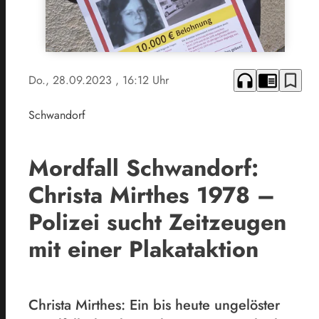
headphones
chrome_reader_mode
bookmark_border
Do., 28.09.2023
, 16:12 Uhr
Schwandorf
Mordfall Schwandorf:
Christa Mirthes 1978 –
Polizei sucht Zeitzeugen
mit einer Plakataktion
Christa Mirthes: Ein bis heute ungelöster