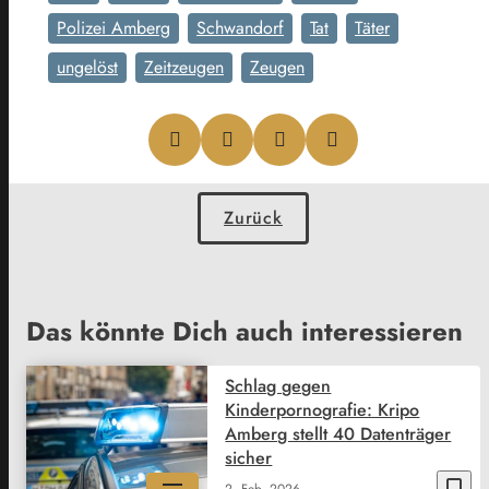
Polizei Amberg
Schwandorf
Tat
Täter
ungelöst
Zeitzeugen
Zeugen
Zurück
Das könnte Dich auch interessieren
Schlag gegen
Kinderpornografie: Kripo
Amberg stellt 40 Datenträger
sicher
bookmark_border
2. Feb. 2026