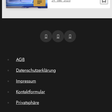
bookmark_border
29. Sep. 2025
AGB
Datenschutzerklärung
Impressum
Kontaktformular
Privatsphäre