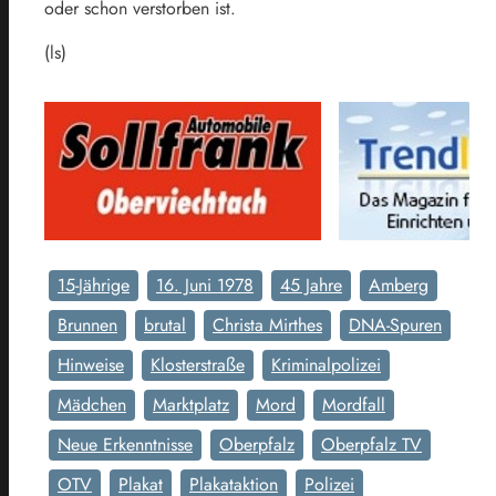
oder schon verstorben ist.
(ls)
15-Jährige
16. Juni 1978
45 Jahre
Amberg
Brunnen
brutal
Christa Mirthes
DNA-Spuren
Hinweise
Klosterstraße
Kriminalpolizei
Mädchen
Marktplatz
Mord
Mordfall
Neue Erkenntnisse
Oberpfalz
Oberpfalz TV
OTV
Plakat
Plakataktion
Polizei