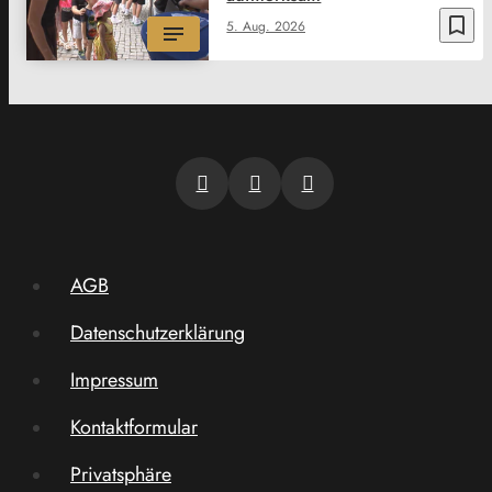
bookmark_border
5. Aug. 2026
AGB
Datenschutzerklärung
Impressum
Kontaktformular
Privatsphäre