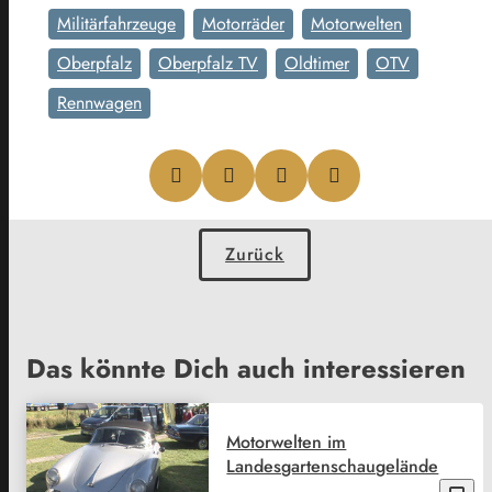
Militärfahrzeuge
Motorräder
Motorwelten
Oberpfalz
Oberpfalz TV
Oldtimer
OTV
Rennwagen
Zurück
Das könnte Dich auch interessieren
Motorwelten im
Landesgartenschaugelände