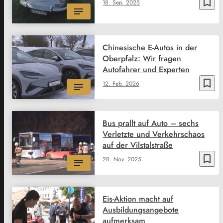
bookmark_border
18. Sep. 2025
Chinesische E-Autos in der
Oberpfalz: Wir fragen
Autofahrer und Experten
bookmark_border
12. Feb. 2026
Bus prallt auf Auto – sechs
Verletzte und Verkehrschaos
auf der Vilstalstraße
bookmark_border
28. Nov. 2025
Eis-Aktion macht auf
Ausbildungsangebote
aufmerksam