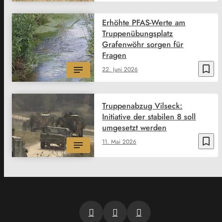
Erhöhte PFAS-Werte am
Truppenübungsplatz
Grafenwöhr sorgen für
Fragen
bookmark_border
22. Juni 2026
Truppenabzug Vilseck:
Initiative der stabilen 8 soll
umgesetzt werden
bookmark_border
11. Mai 2026