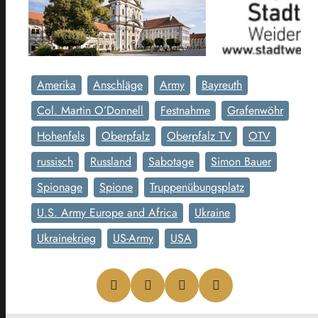
Amerika
Anschläge
Army
Bayreuth
Col. Martin O’Donnell
Festnahme
Grafenwöhr
Hohenfels
Oberpfalz
Oberpfalz TV
OTV
russisch
Russland
Sabotage
Simon Bauer
Spionage
Spione
Truppenübungsplatz
U.S. Army Europe and Africa
Ukraine
Ukrainekrieg
US-Army
USA