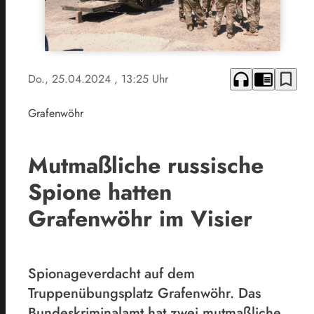
headphones
chrome_reader_mode
bookmark_border
Do., 25.04.2024
, 13:25 Uhr
Grafenwöhr
Mutmaßliche russische
Spione hatten
Grafenwöhr im Visier
Spionageverdacht auf dem
Truppenübungsplatz Grafenwöhr. Das
Bundeskriminalamt hat zwei mutmaßliche