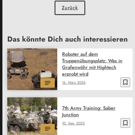
Zurück
Das könnte Dich auch interessieren
Roboter auf dem
Truppenübungsplatz: Was in
Grafenwöhr mit Hightech
erprobt wird
bookmark_border
16. März 2026
7th Army Training: Saber
Junction
bookmark_border
10. Sep. 2025