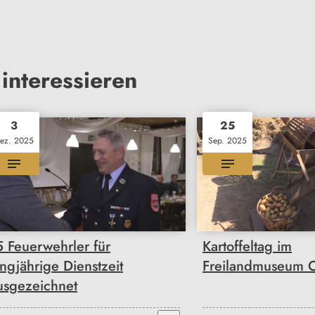
interessieren
3
25
ez. 2025
Sep. 2025
5 Feuerwehrler für
Kartoffeltag im
angjährige Dienstzeit
Freilandmuseum O
usgezeichnet