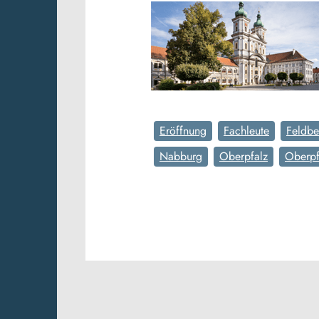
Eröffnung
Fachleute
Feldbe
Nabburg
Oberpfalz
Oberpf