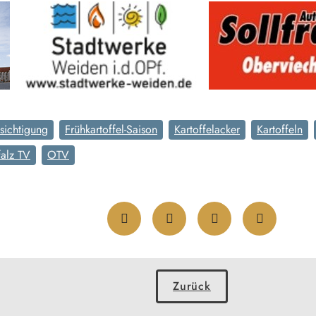
sichtigung
Frühkartoffel-Saison
Kartoffelacker
Kartoffeln
alz TV
OTV
Zurück