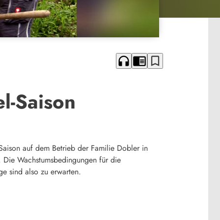
headphones
chrome_reader_mode
bookmark_border
l-Saison
Saison auf dem Betrieb der Familie Dobler in
. Die Wachstumsbedingungen für die
ge sind also zu erwarten.