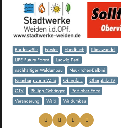
Bordenwöhr
Förster
Handbuch
Klimawandel
LIFE Future Forest
Ludwig Pertl
nachhaltiger Waldumbau
Neukirchen-Balbini
Neunburg vorm Wald
Oberpfalz
Oberpfalz TV
OTV
Philipp Gehringer
Postloher Forst
Veränderung
Wald
Waldumbau