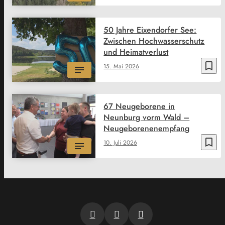
50 Jahre Eixendorfer See:
Zwischen Hochwasserschutz
und Heimatverlust
bookmark_border
15. Mai 2026
67 Neugeborene in
Neunburg vorm Wald –
Neugeborenenempfang
bookmark_border
10. Juli 2026