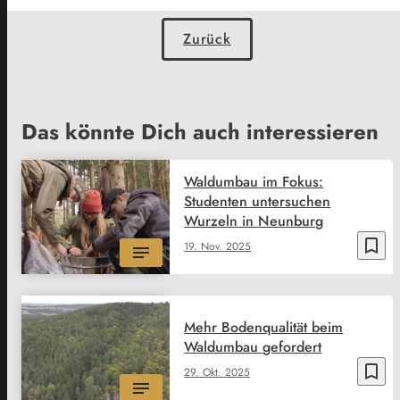
Zurück
Das könnte Dich auch interessieren
Waldumbau im Fokus:
Studenten untersuchen
Wurzeln in Neunburg
bookmark_border
19. Nov. 2025
Mehr Bodenqualität beim
Waldumbau gefordert
bookmark_border
29. Okt. 2025