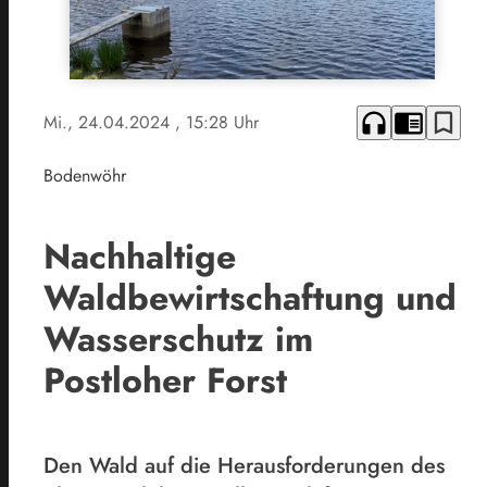
headphones
chrome_reader_mode
bookmark_border
Mi., 24.04.2024
, 15:28 Uhr
Bodenwöhr
Nachhaltige
Waldbewirtschaftung und
Wasserschutz im
Postloher Forst
Den Wald auf die Herausforderungen des