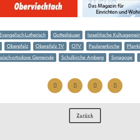
Evangelisch-Lutherisch
Gotteshäuser
Israelitische Kultusgemei
Oberpfalz
Oberpfalz TV
OTV
Paulanerkirche
Pfarrk
ssisch-ortodoxe Gemeinde
Schulkirche Amberg
Synagoge
Zurück