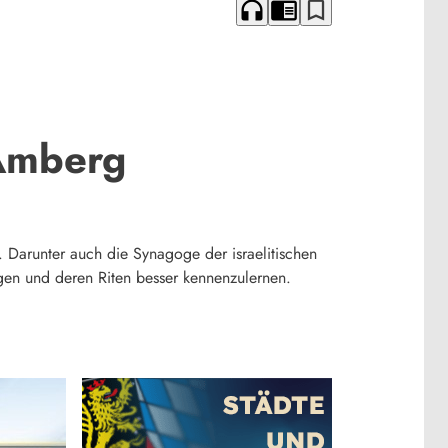
headphones
chrome_reader_mode
bookmark_border
 Amberg
 Darunter auch die Synagoge der israelitischen
gen und deren Riten besser kennenzulernen.