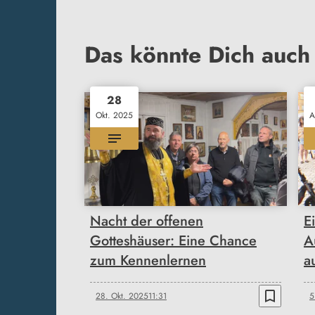
Das könnte Dich auch 
28
Okt. 2025
A
Nacht der offenen
E
Gotteshäuser: Eine Chance
A
zum Kennenlernen
a
bookmark_border
28. Okt. 2025
11:31
5