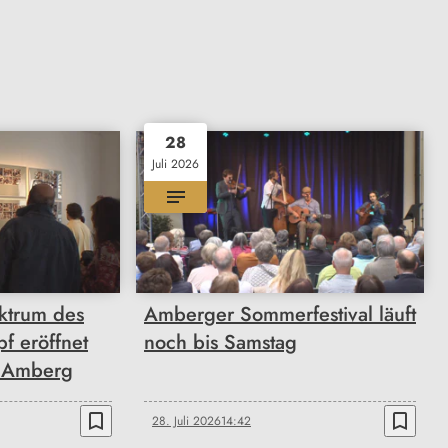
28
Juli 2026
ktrum des
Amberger Sommerfestival läuft
f eröffnet
noch bis Samstag
n Amberg
bookmark_border
bookmark_border
28. Juli 2026
14:42