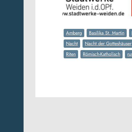
Amberg
Basilika St. Martin
Nacht
Nacht der Gotteshäuser
Riten
Römisch-Katholisch
ru