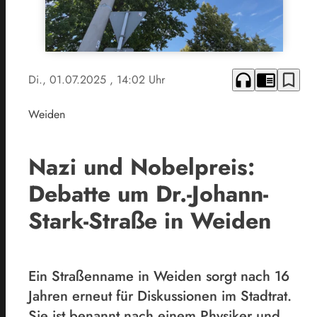
headphones
chrome_reader_mode
bookmark_border
Di., 01.07.2025
, 14:02 Uhr
Weiden
Nazi und Nobelpreis:
Debatte um Dr.-Johann-
Stark-Straße in Weiden
Ein Straßenname in Weiden sorgt nach 16
Jahren erneut für Diskussionen im Stadtrat.
Sie ist benannt nach einem Physiker und