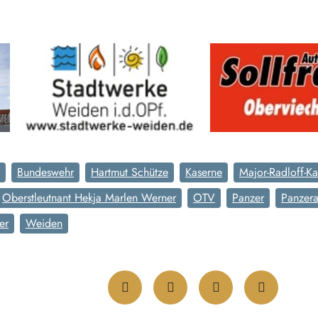
Bundeswehr
Hartmut Schütze
Kaserne
Major-Radloff-K
Oberstleutnant Hekja Marlen Werner
OTV
Panzer
Panzerar
er
Weiden