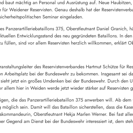
 und baut mächtig an Personal und Ausrüstung auf. Neue Haubitzen
 für Weidener Reservisten. Genau deshalb hat der Reservistenverba
 sicherheitspolitischen Seminar eingeladen.
 Panzerartilleriebataillons 375, Oberstleutnant Daniel Granich, hä
tuellen Entwicklungsstand des neu gegründeten Bataillons. In den 
 füllen, sind vor allem Reservisten herzlich willkommen, erklärt O
eranstaltungsleiter des Reservistenverbandes Hartmut Schütze für 
en Arbeitsplatz bei der Bundeswehr zu bekommen. Insgesamt sei das
 sieht jetzt ein großes Umdenken bei der Bundeswehr. Durch den U
r allem hier in Weiden werde jetzt wieder stärker auf Reservisten g
zigen, die das Panzerartilleriebataillon 375 anwerben will. Ab dem 0
möglich sein. Damit will das Bataillon sicherstellen, dass die Kase
onskommandeurin, Oberstleutnant Hekja Marlen Werner. Bei fast alle
er Gegend am Dienst bei der Bundeswehr interessiert ist, dem ste