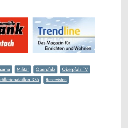
aserne
Militär
Oberpfalz
Oberpfalz TV
tilleriebataillon 375
Reservisten