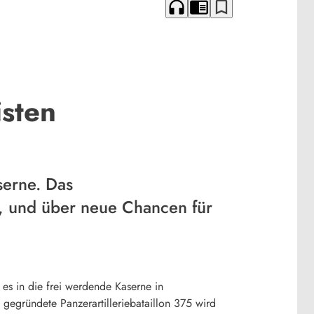
headphones
chrome_reader_mode
bookmark_border
sten
serne. Das
n, und über neue Chancen für
 es in die frei werdende Kaserne in
 gegründete Panzerartilleriebataillon 375 wird