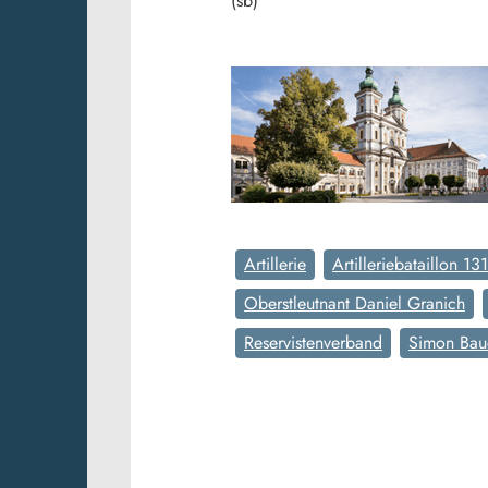
(sb)
Artillerie
Artilleriebataillon 131
Oberstleutnant Daniel Granich
Reservistenverband
Simon Bau