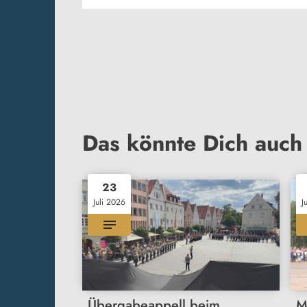
Das könnte Dich auch 
23
Juli 2026
J
Übergabeappell beim
M