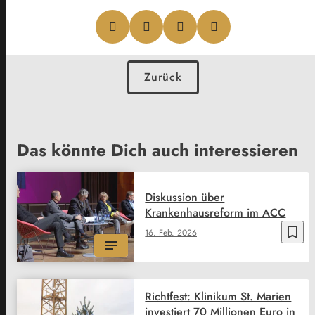
Zurück
Das könnte Dich auch interessieren
Diskussion über
Krankenhausreform im ACC
bookmark_border
16. Feb. 2026
Richtfest: Klinikum St. Marien
investiert 70 Millionen Euro in