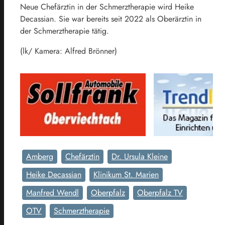
Neue Chefärztin in der Schmerztherapie wird Heike
Decassian. Sie war bereits seit 2022 als Oberärztin in
der Schmerztherapie tätig.
(lk/ Kamera: Alfred Brönner)
Amberg
Chefärztin
Dr. Ursula Kleine
Heike Decassian
Klinikum St. Marien
Manfred Wendl
Oberpfalz
Oberpfalz TV
OTV
Schmerztherapie