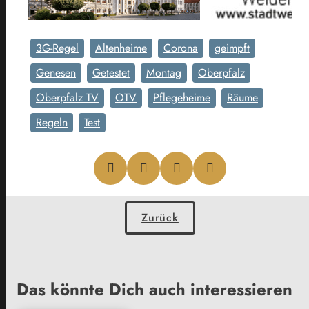
3G-Regel
Altenheime
Corona
geimpft
Genesen
Getestet
Montag
Oberpfalz
Oberpfalz TV
OTV
Pflegeheime
Räume
Regeln
Test
Zurück
Das könnte Dich auch interessieren