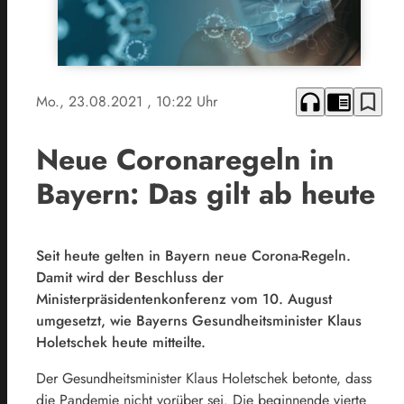
headphones
chrome_reader_mode
bookmark_border
Mo., 23.08.2021
, 10:22 Uhr
Neue Coronaregeln in
Bayern: Das gilt ab heute
Seit heute gelten
in Bayern neue Corona-Regeln.
Damit wird der Beschluss der
Ministerpräsidentenkonferenz vom 10. August
umgesetzt, wie Bayerns Gesundheitsminister Klaus
Holetschek heute mitteilte.
Der Gesundheitsminister Klaus Holetschek betonte, dass
die Pandemie nicht vorüber sei. Die beginnende vierte