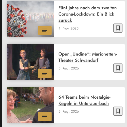
Fünf Jahre nach dem zweiten
Corona-Lockdown: Ein Blick
zurück
bookmark_border
4. Nov. 2025
Oper „Undine“: Marionetten-
Theater Schwandorf
bookmark_border
5. Aug. 2026
64 Teams beim Nostalgie-
Kegeln in Unterauerbach
bookmark_border
5. Aug. 2026