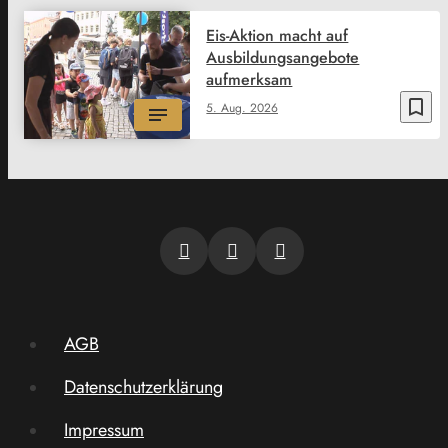
Eis-Aktion macht auf
Ausbildungsangebote
aufmerksam
bookmark_border
5. Aug. 2026
AGB
Datenschutzerklärung
Impressum