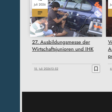
Juli 2026
J
27. Ausbildungsmesse der
V
Wirtschaftsjunioren und IHK
A
p
bookmark_border
15. Juli 2026
13:52
6