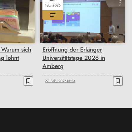
Feb. 2026
 Warum sich
Eröffnung der Erlanger
ng lohnt
Universitätstage 2026 in
Amberg
bookmark_border
bookmark_border
27. Feb. 2026
13:34