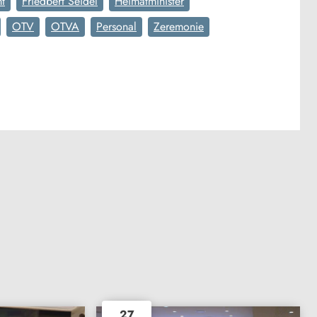
t
Friedbert Seidel
Heimatminister
OTV
OTVA
Personal
Zeremonie
27