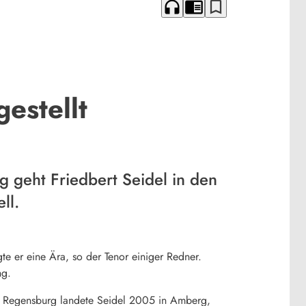
headphones
chrome_reader_mode
bookmark_border
gestellt
 geht Friedbert Seidel in den
ll.
te er eine Ära, so der Tenor einiger Redner.
ng.
und Regensburg landete Seidel 2005 in Amberg,