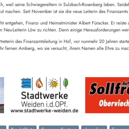
uch, weil seine Schwiegereltern in Sulzbach-Rosenberg leben. Sei
raut machen. Seit November ist sie die neue Leiterin des Finanzamt
cht entgehen, Finanz- und Heimatminister Albert Füracker. Er reiste
n Neu-Leiterin Löw zu richten. Denn einige Herausforderungen werde
treterin des Finanzamtsleitung in Hof, vor nunmehr 20 Jahren start
ihr fernen Amberg, wo sie versucht, ihrem Namen alle Ehre zu ma