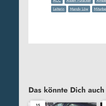
ACC
Albert Füracker
Ambe
Leiterin
Mandy Löw
Mitarbe
Das könnte Dich auch 
15