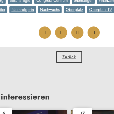
rg
Beschäftigte
Congress Centrum
ehemaliger
Finanzam
iter
Nachfolgerin
Nachwuchs
Oberpfalz
Oberpfalz TV
Zurück
interessieren
6
17