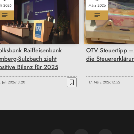
uli 2026
März 2026
olksbank Raiffeisenbank
OTV Steuertipp –
mberg-Sulzbach zieht
die Steuererkläru
ositive Bilanz für 2025
bookmark_border
. Juli 2026
13:20
17. März 2026
12:52