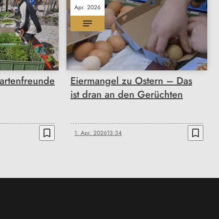
Apr. 2026
artenfreunde
Eiermangel zu Ostern – Das
ist dran an den Gerüchten
bookmark_border
bookmark_border
1. Apr. 2026
13:34