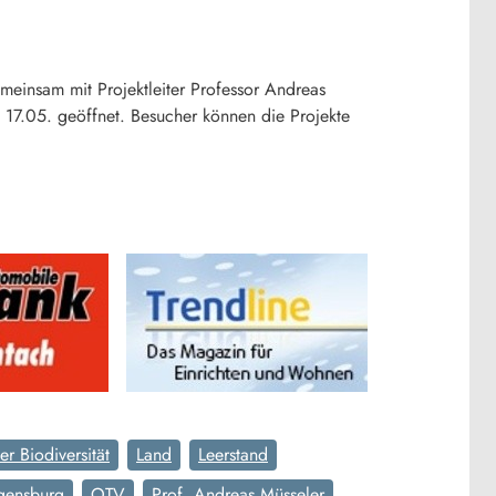
emeinsam mit Projektleiter Professor Andreas
m 17.05. geöffnet. Besucher können die Projekte
r Biodiversität
Land
Leerstand
gensburg
OTV
Prof. Andreas Müsseler