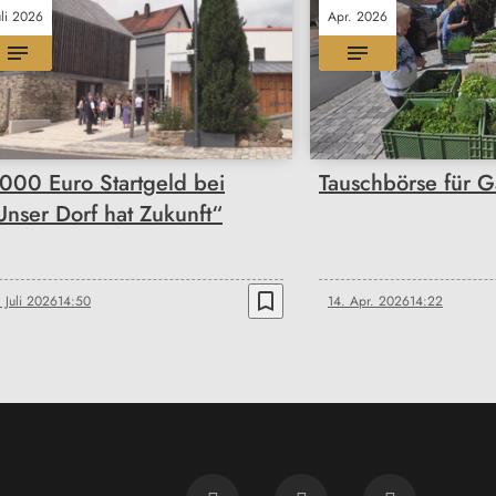
uli 2026
Apr. 2026
.000 Euro Startgeld bei
Tauschbörse für G
Unser Dorf hat Zukunft“
bookmark_border
. Juli 2026
14:50
14. Apr. 2026
14:22