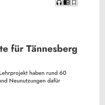
headphones
chrome_reader_mode
bookmark_border
te für Tännesberg
 Lehrprojekt haben rund 60
 und Neunutzungen dafür