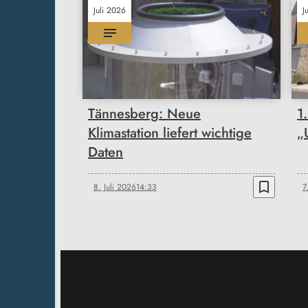
Juli 2026
J
Tännesberg: Neue
1
Klimastation liefert wichtige
„
Daten
bookmark_border
8. Juli 2026
14:33
7