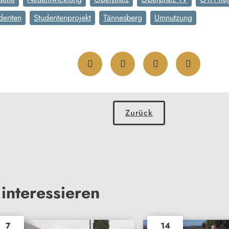
denten
Studentenprojekt
Tännesberg
Umnutzung
Zurück
interessieren
7
14