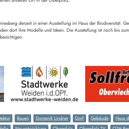
 einen anderen Ort in der Oberpfalz.
nnesberg derzeit in einer Ausstellung im Haus der Biodiversität. G
nden dort ihre Modelle und Ideen. Die Ausstellung ist noch bis zu
 besichtigen.
tektur
Bauen
Domenik Lindner
Dorf
Gebäude
Haus de
elle
Neuentwicklung
Oberpfalz
Oberpfalz TV
OTH Re