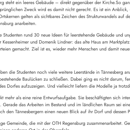
g steht ein leeres Gebäude – direkt gegenüber der Kirche.So ganz le
prünglichen Zweck wird es damit nicht gerecht. Es ist ein Anblick
Ortskernen gelten als sichtbares Zeichen des Strukturwandels auf
nsburg anarbeiten.
e Studenten rund 30 neue Ideen für leerstehende Gebäude und unge
 Kessenheimer und Domenik Lindner: das alte Haus am Marktplatz
rteien gemacht. Ziel ist es, wieder mehr Menschen und damit neue
en die Studenten noch viele weitere Leerstände in Tännesberg an
estehende Baulücken zu schließen. Dabei ging es nicht darum, fert
es Dorfes aufzuzeigen. Und vielleicht liefern die Modelle ja trotzd
kt mehr als eine reine Entwurfsaufgabe. Sie beschäftigten sich inte
 Gerade das Arbeiten im Bestand und im ländlichen Raum sei eine 
auch den Tännesbergern einen neuen Blick auf ihr Dorf und dessen P
inzige Gemeinde, die mit der OTH Regensburg zusammenarbeitet. G