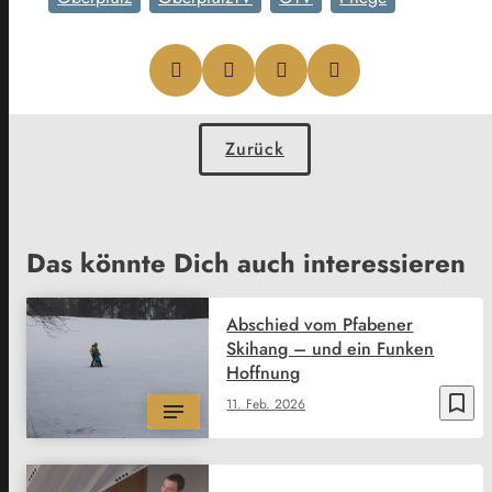
Zurück
Das könnte Dich auch interessieren
Abschied vom Pfabener
Skihang – und ein Funken
Hoffnung
bookmark_border
11. Feb. 2026