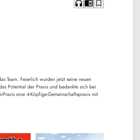
headphones
chrome_reader_mode
bookmark_border
 das Team. Feierlich wurden jetzt seine neuen
as Potential der Praxis und bedankte sich bei
-Praxis eine 4-Köpfige-Gemeinschaftspraxis mit