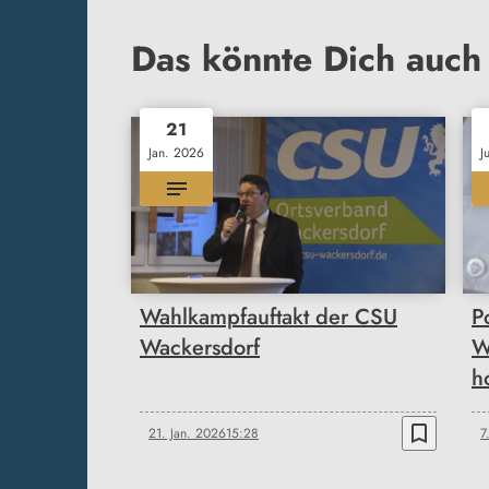
Das könnte Dich auch 
21
Jan. 2026
J
Wahlkampfauftakt der CSU
P
Wackersdorf
W
h
bookmark_border
21. Jan. 2026
15:28
7