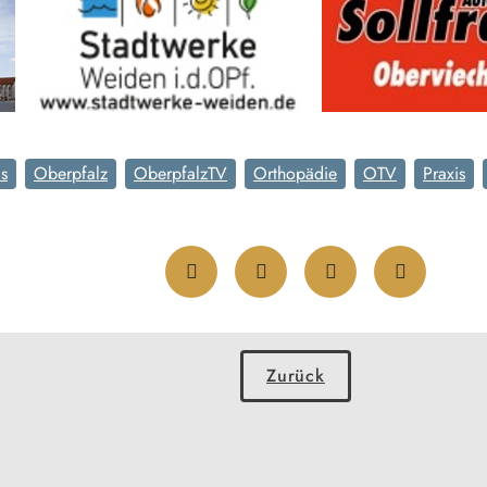
as
Oberpfalz
OberpfalzTV
Orthopädie
OTV
Praxis
Zurück