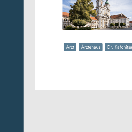
Arzt
Ärztehaus
Dr. Kafchits