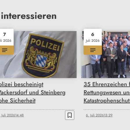
interessieren
7
6
uli 2026
Juli 2026
olizei bescheinigt
35 Ehrenzeichen 
ackersdorf und Steinberg
Rettungswesen un
ohe Sicherheit
Katastrophenschut
bookmark_border
. Juli 2026
14:48
6. Juli 2026
13:29