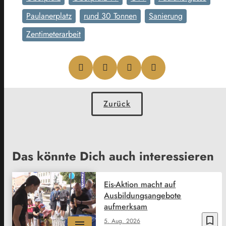
Paulanerplatz
rund 30 Tonnen
Sanierung
Zentimeterarbeit
Zurück
Das könnte Dich auch interessieren
Eis-Aktion macht auf
Ausbildungsangebote
aufmerksam
bookmark_border
5. Aug. 2026