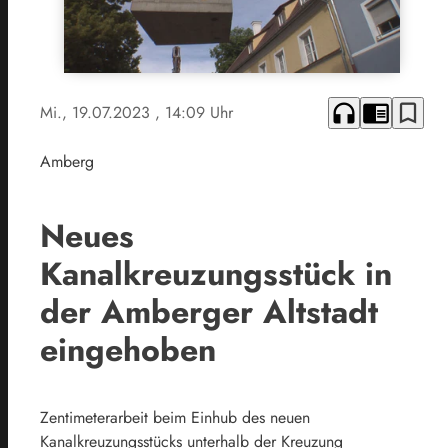
headphones
chrome_reader_mode
bookmark_border
Mi., 19.07.2023
, 14:09 Uhr
Amberg
Neues
Kanalkreuzungsstück in
der Amberger Altstadt
eingehoben
Zentimeterarbeit beim Einhub des neuen
Kanalkreuzungsstücks unterhalb der Kreuzung