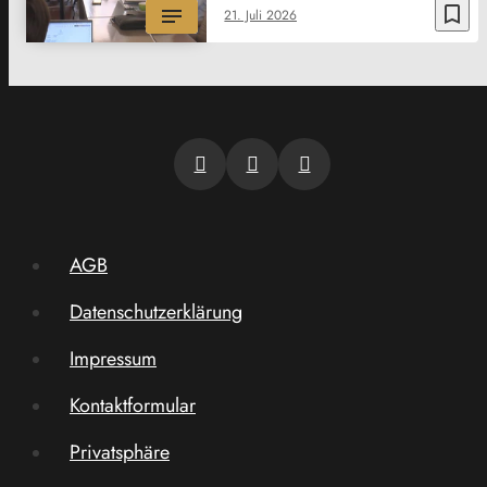
bookmark_border
21. Juli 2026
AGB
Datenschutzerklärung
Impressum
Kontaktformular
Privatsphäre