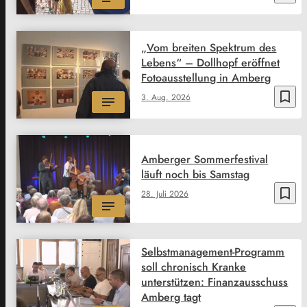
„Vom breiten Spektrum des
Lebens“ – Dollhopf eröffnet
Fotoausstellung in Amberg
bookmark_border
3. Aug. 2026
Amberger Sommerfestival
läuft noch bis Samstag
bookmark_border
28. Juli 2026
Selbstmanagement-Programm
soll chronisch Kranke
unterstützen: Finanzausschuss
Amberg tagt