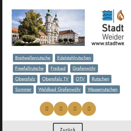
Breitwellenrutsche
Edelstahlrutschen
Freefallrutsche
Freibad
Grafenwöhr
Oberpfalz
Oberpfalz TV
OTV
Rutschen
Sommer
Waldbad Grafenwöhr
Wasserrutschen
Zurück