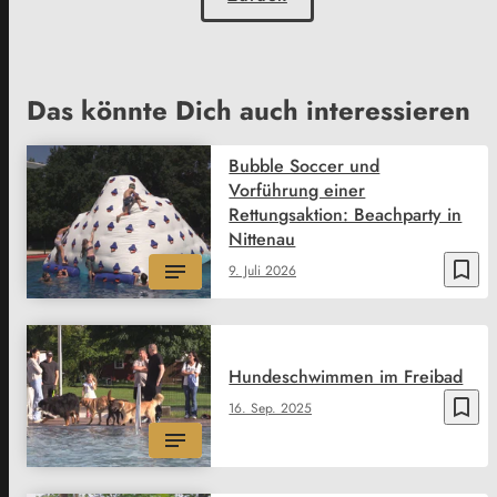
Das könnte Dich auch interessieren
Bubble Soccer und
Vorführung einer
Rettungsaktion: Beachparty in
Nittenau
bookmark_border
9. Juli 2026
Hundeschwimmen im Freibad
bookmark_border
16. Sep. 2025