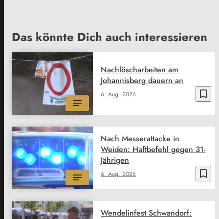
Das könnte Dich auch interessieren
Nachlöscharbeiten am
Johannisberg dauern an
bookmark_border
6. Aug. 2026
Nach Messerattacke in
Weiden: Haftbefehl gegen 31-
Jährigen
bookmark_border
6. Aug. 2026
Wendelinfest Schwandorf: