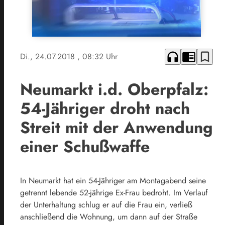
headphones
chrome_reader_mode
bookmark_border
Di., 24.07.2018
, 08:32 Uhr
Neumarkt i.d. Oberpfalz:
54-Jähriger droht nach
Streit mit der Anwendung
einer Schußwaffe
In Neumarkt hat ein 54-Jähriger am Montagabend seine
getrennt lebende 52-jährige Ex-Frau bedroht. Im Verlauf
der Unterhaltung schlug er auf die Frau ein, verließ
anschließend die Wohnung, um dann auf der Straße