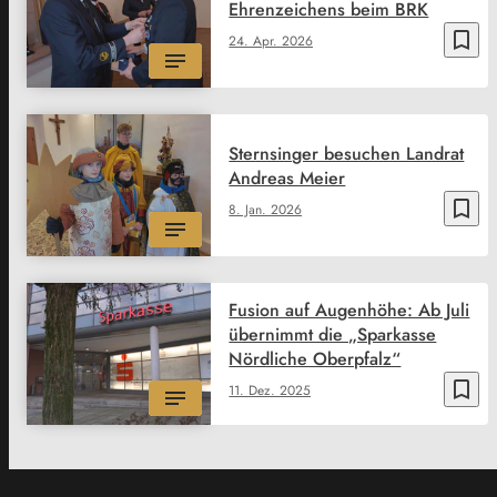
Ehrenzeichens beim BRK
bookmark_border
24. Apr. 2026
Sternsinger besuchen Landrat
Andreas Meier
bookmark_border
8. Jan. 2026
Fusion auf Augenhöhe: Ab Juli
übernimmt die „Sparkasse
Nördliche Oberpfalz“
bookmark_border
11. Dez. 2025