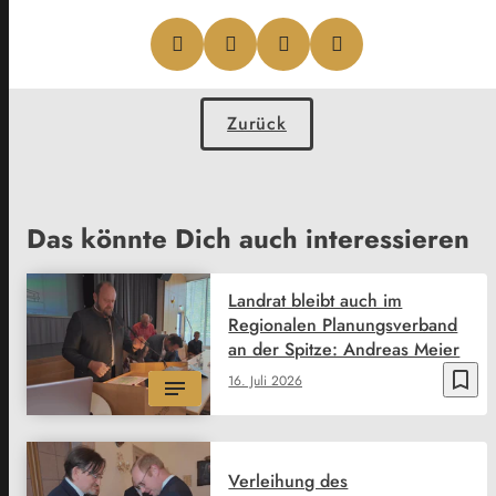
Zurück
Das könnte Dich auch interessieren
Landrat bleibt auch im
Regionalen Planungsverband
an der Spitze: Andreas Meier
bookmark_border
16. Juli 2026
Verleihung des