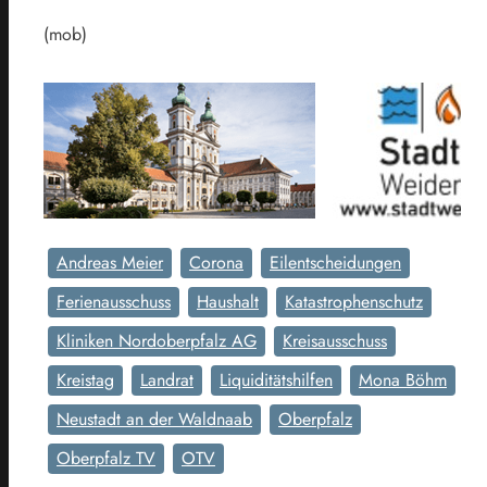
(mob)
Andreas Meier
Corona
Eilentscheidungen
Ferienausschuss
Haushalt
Katastrophenschutz
Kliniken Nordoberpfalz AG
Kreisausschuss
Kreistag
Landrat
Liquiditätshilfen
Mona Böhm
Neustadt an der Waldnaab
Oberpfalz
Oberpfalz TV
OTV