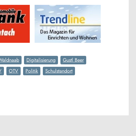
 Waldnaab
Digitalisierung
Gustl Beer
V
OTV
Politik
Schulstandort