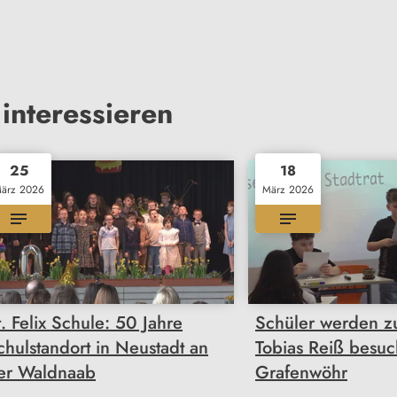
interessieren
25
18
ärz 2026
März 2026
t. Felix Schule: 50 Jahre
Schüler werden zu
chulstandort in Neustadt an
Tobias Reiß besuc
er Waldnaab
Grafenwöhr