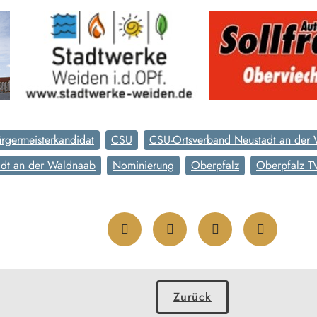
rgermeisterkandidat
CSU
CSU-Ortsverband Neustadt an der
dt an der Waldnaab
Nominierung
Oberpfalz
Oberpfalz T
Zurück