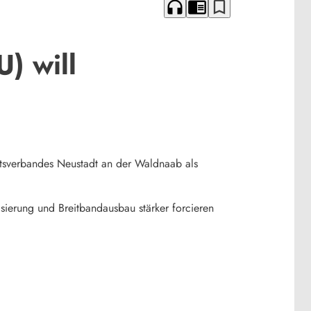
headphones
chrome_reader_mode
bookmark_border
) will
tsverbandes Neustadt an der Waldnaab als
isierung und Breitbandausbau stärker forcieren