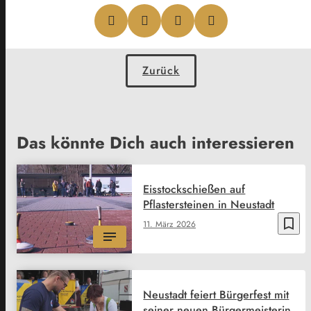
Zurück
Das könnte Dich auch interessieren
Eisstockschießen auf
Pflastersteinen in Neustadt
bookmark_border
11. März 2026
Neustadt feiert Bürgerfest mit
seiner neuen Bürgermeisterin