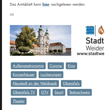
Das Amtsblatt kann
hier
nachgelesen werden.
(vl)
Außengastronomie
Corona
Kino
Konzerhäuser
Lockerungen
Neustadt an der Waldnaab
Oberpfalz
Oberpfalz TV
OTV
Sport
Testnachweis
Theater