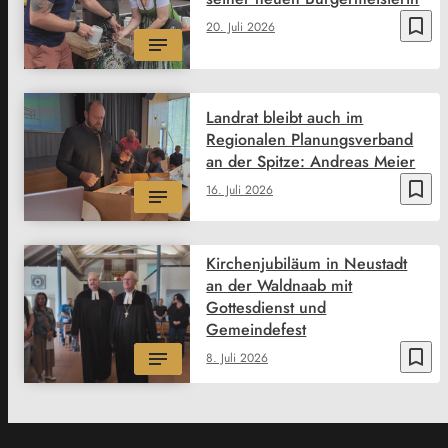
bookmark_border
20. Juli 2026
Landrat bleibt auch im
Regionalen Planungsverband
an der Spitze: Andreas Meier
bookmark_border
16. Juli 2026
Kirchenjubiläum in Neustadt
an der Waldnaab mit
Gottesdienst und
Gemeindefest
bookmark_border
8. Juli 2026