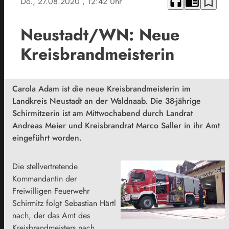
headphones
chrome_reader_mode
bookmark_border
Do., 27.08.2020
, 12:42 Uhr
Neustadt/WN: Neue
Kreisbrandmeisterin
Carola Adam ist die neue Kreisbrandmeisterin im
Landkreis Neustadt an der Waldnaab. Die 38-jährige
Schirmitzerin ist am Mittwochabend durch Landrat
Andreas Meier und Kreisbrandrat Marco Saller in ihr Amt
eingeführt worden.
Die stellvertretende
Kommandantin der
Freiwilligen Feuerwehr
Schirmitz folgt Sebastian Härtl
nach, der das Amt des
Kreisbrandmeisters nach