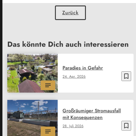
Zurück
Das könnte Dich auch interessieren
Paradies in Gefahr
bookmark_border
24. Apr. 2026
Großräumiger Stromausfall
mit Konsequenzen
bookmark_border
28. Juli 2026