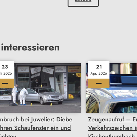
interessieren
23
21
uli 2026
Apr. 2026
inbruch bei Juwelier: Diebe
Zeugenaufruf – E
ahren Schaufenster ein und
Verkehrszeichen i
lüchten
Kirchenthumbach