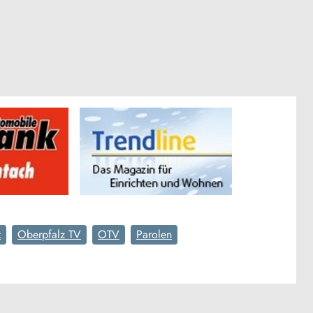
z
Oberpfalz TV
OTV
Parolen