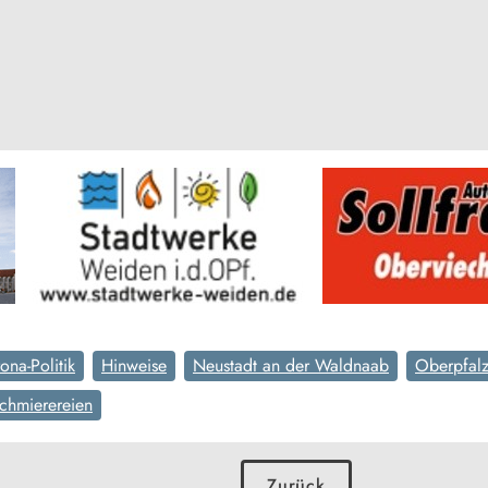
ona-Politik
Hinweise
Neustadt an der Waldnaab
Oberpfal
chmierereien
Zurück