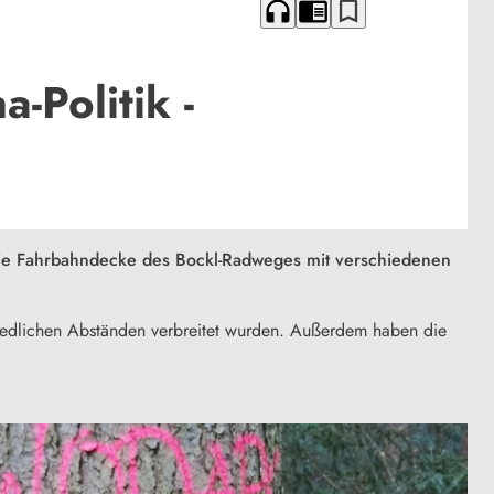
headphones
chrome_reader_mode
bookmark_border
Politik -
 die Fahrbahndecke des Bockl-Radweges mit verschiedenen
chiedlichen Abständen verbreitet wurden. Außerdem haben die