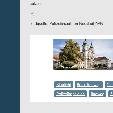
setzen.
(vl)
Bildquelle: Polizeiinspektion Neustadt/WN
Blaulicht
Bockl-Radweg
Cor
Polizeiinspektion
Radweg
S