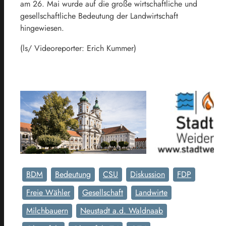
am 26. Mai wurde auf die große wirtschaftliche und
gesellschaftliche Bedeutung der Landwirtschaft
hingewiesen.
(ls/ Videoreporter: Erich Kummer)
BDM
Bedeutung
CSU
Diskussion
FDP
Freie Wähler
Gesellschaft
Landwirte
Milchbauern
Neustadt a.d. Waldnaab