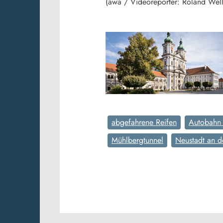
(awa / Videoreporter: Roland Well
abgefahrene Reifen
Autobahn
Mühlbergtunnel
Neustadt an 