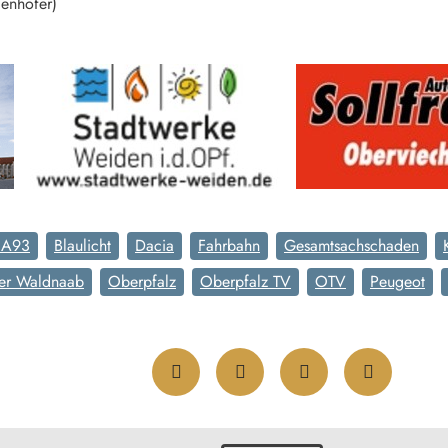
enhöfer)
 A93
Blaulicht
Dacia
Fahrbahn
Gesamtsachschaden
der Waldnaab
Oberpfalz
Oberpfalz TV
OTV
Peugeot