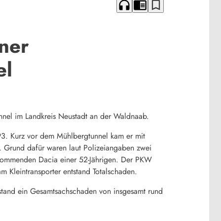
headphones
chrome_reader_mode
bookmark_border
ner
el
unnel im Landkreis Neustadt an der Waldnaab.
93. Kurz vor dem Mühlbergtunnel kam er mit
. Grund dafür waren laut Polizeiangaben zwei
enkommenden Dacia einer 52-Jährigen. Der PKW
m Kleintransporter entstand Totalschaden.
tstand ein Gesamtsachschaden von insgesamt rund