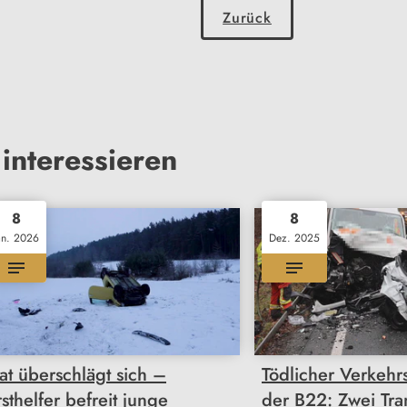
Zurück
interessieren
8
8
an. 2026
Dez. 2025
iat überschlägt sich –
Tödlicher Verkehrs
rsthelfer befreit junge
der B22: Zwei Tra