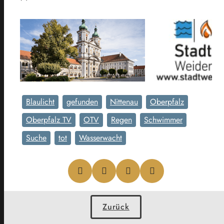
Blaulicht
gefunden
Nittenau
Oberpfalz
Oberpfalz TV
OTV
Regen
Schwimmer
Suche
tot
Wasserwacht
Zurück