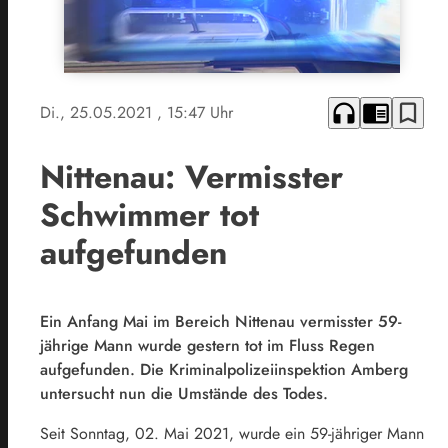
headphones
chrome_reader_mode
bookmark_border
Di., 25.05.2021
, 15:47 Uhr
Nittenau: Vermisster
Schwimmer tot
aufgefunden
Ein Anfang Mai im Bereich Nittenau vermisster 59-
jährige Mann wurde gestern tot im Fluss Regen
aufgefunden. Die Kriminalpolizeiinspektion Amberg
untersucht nun die Umstände des Todes.
Seit Sonntag, 02. Mai 2021, wurde ein 59-jähriger Mann