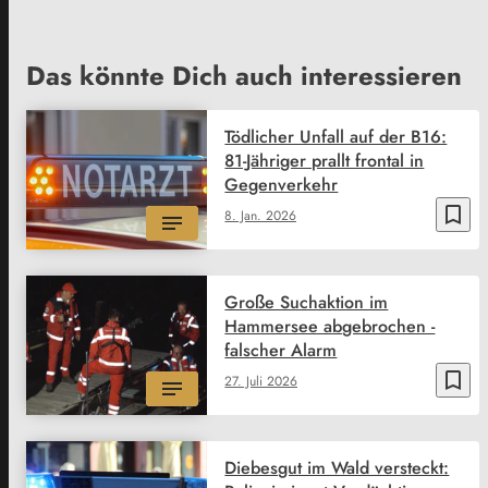
Das könnte Dich auch interessieren
Tödlicher Unfall auf der B16:
81-Jähriger prallt frontal in
Gegenverkehr
bookmark_border
8. Jan. 2026
Große Suchaktion im
Hammersee abgebrochen -
falscher Alarm
bookmark_border
27. Juli 2026
Diebesgut im Wald versteckt: