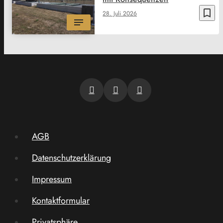
bookmark_border
28. Juli 2026
AGB
Datenschutzerklärung
Impressum
Kontaktformular
Privatsphäre