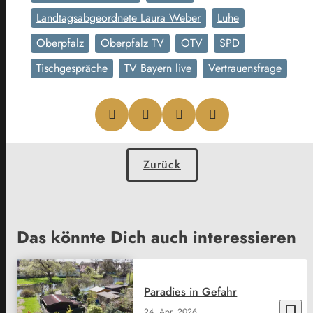
Landtagsabgeordnete Laura Weber
Luhe
Oberpfalz
Oberpfalz TV
OTV
SPD
Tischgespräche
TV Bayern live
Vertrauensfrage
Zurück
Das könnte Dich auch interessieren
Paradies in Gefahr
bookmark_border
24. Apr. 2026