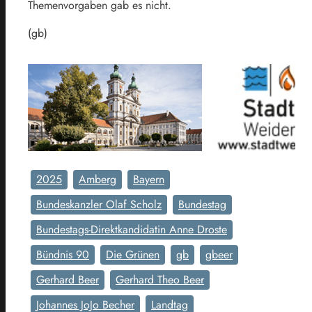
Themenvorgaben gab es nicht.
(gb)
2025
Amberg
Bayern
Bundeskanzler Olaf Scholz
Bundestag
Bundestags-Direktkandidatin Anne Droste
Bündnis 90
Die Grünen
gb
gbeer
Gerhard Beer
Gerhard Theo Beer
Johannes JoJo Becher
Landtag