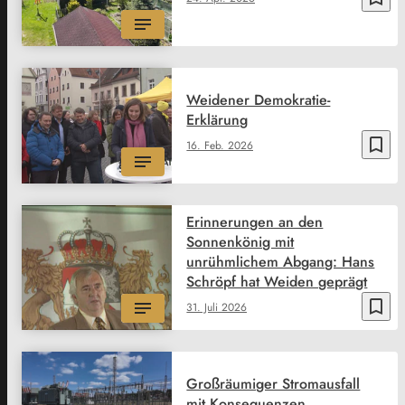
Weidener Demokratie-
Erklärung
bookmark_border
16. Feb. 2026
Erinnerungen an den
Sonnenkönig mit
unrühmlichem Abgang: Hans
Schröpf hat Weiden geprägt
bookmark_border
31. Juli 2026
Großräumiger Stromausfall
mit Konsequenzen