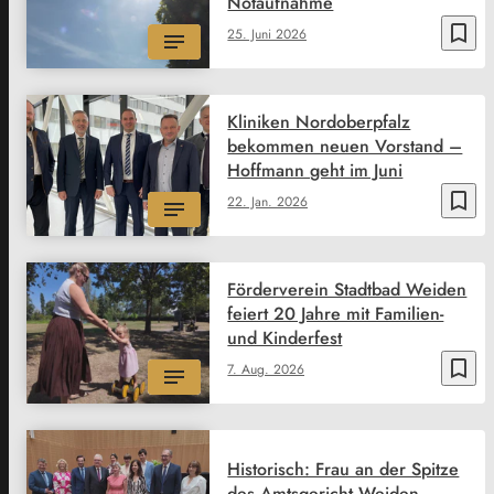
Notaufnahme
bookmark_border
25. Juni 2026
Kliniken Nordoberpfalz
bekommen neuen Vorstand –
Hoffmann geht im Juni
bookmark_border
22. Jan. 2026
Förderverein Stadtbad Weiden
feiert 20 Jahre mit Familien-
und Kinderfest
bookmark_border
7. Aug. 2026
Historisch: Frau an der Spitze
des Amtsgericht Weiden