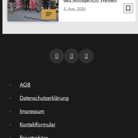
bookmark_border
5. Aug. 2026
AGB
Datenschutzerklärung
Impressum
Kontaktformular
Privatsphäre