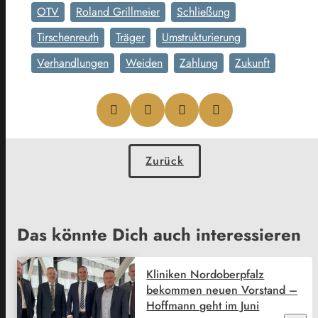
OTV
Roland Grillmeier
Schließung
Tirschenreuth
Träger
Umstrukturierung
Verhandlungen
Weiden
Zahlung
Zukunft
Zurück
Das könnte Dich auch interessieren
Kliniken Nordoberpfalz
bekommen neuen Vorstand –
Hoffmann geht im Juni