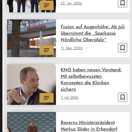
bookmark_border
22. Jan. 2026
Fusion auf Augenhöhe: Ab Juli
übernimmt die „Sparkasse
Nördliche Oberpfalz“
bookmark_border
11. Dez. 2025
KNO haben neuen Vorstand:
Mit selbstbewussten
Konzepten die Kliniken
sichern
bookmark_border
7. Juli 2026
Bayerns Ministerpräsident
Markus Söder in Erbendorf