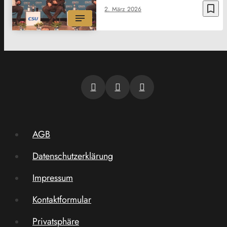
bookmark_border
2. März 2026
AGB
Datenschutzerklärung
Impressum
Kontaktformular
Privatsphäre