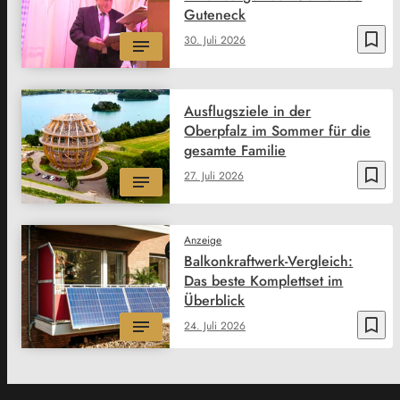
Guteneck
bookmark_border
30. Juli 2026
Ausflugsziele in der
Oberpfalz im Sommer für die
gesamte Familie
bookmark_border
27. Juli 2026
Anzeige
Balkonkraftwerk-Vergleich:
Das beste Komplettset im
Überblick
bookmark_border
24. Juli 2026