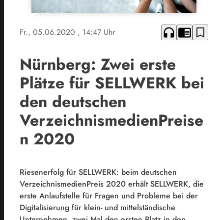
headphones
chrome_reader_mode
bookmark_border
Fr., 05.06.2020
, 14:47 Uhr
Nürnberg: Zwei erste
Plätze für SELLWERK bei
den deutschen
VerzeichnismedienPreise
n 2020
Riesenerfolg für SELLWERK: beim deutschen
VerzeichnismedienPreis 2020 erhält SELLWERK, die
erste Anlaufstelle für Fragen und Probleme bei der
Digitalisierung für klein- und mittelständische
Unternehmen, zwei Mal den ersten Platz in den