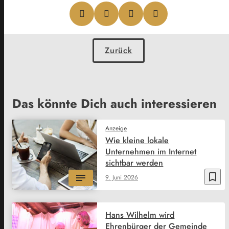
Zurück
Das könnte Dich auch interessieren
Anzeige
Wie kleine lokale
Unternehmen im Internet
sichtbar werden
bookmark_border
9. Juni 2026
Hans Wilhelm wird
Ehrenbürger der Gemeinde