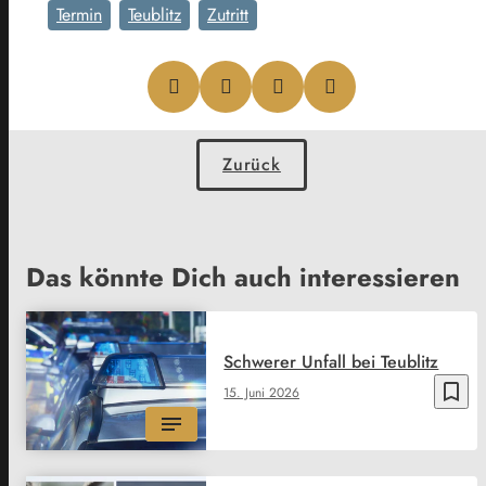
Termin
Teublitz
Zutritt
Zurück
Das könnte Dich auch interessieren
Schwerer Unfall bei Teublitz
bookmark_border
15. Juni 2026