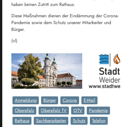
haben keinen Zutritt zum Rathaus.
Diese Maßnahmen dienen der Eindämmung der Corona-
Pandemie sowie dem Schutz unserer Mitarbeiter und
Bürger.
(vl)
Anmeldung
Bürger
Corona
E-Mail
Oberpfalz
Oberpfalz TV
OTV
Pandemie
Rathaus
Sachberarbeiter
Schutz
Telefon