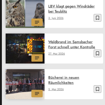
LBV klagt gegen Windräder
bei Teublitz
bookmark_border
3. Juni 2026
Waldbrand im Samsbacher
Forst schnell unter Kontrolle
bookmark_border
27. Mai 2026
Bücherei in neuen
Räumlichkeiten
bookmark_border
5. Mai 2026