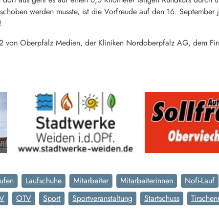
hoben werden musste, ist die Vorfreude auf den 16. September jetz
!
22 von Oberpfalz Medien, der Kliniken Nordoberpfalz AG, dem Firm
ufen
Laufschuhe
Mitarbeiter
Mitarbeiterinnen
Nofi-Lauf
TV
OTV
Sport
Sportveranstaltung
Startschuss
Tirschen