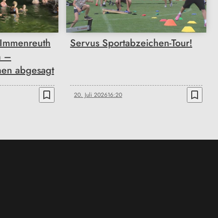
 Immenreuth
Servus Sportabzeichen-Tour!
n –
en abgesagt
bookmark_border
bookmark_border
20. Juli 2026
16:20