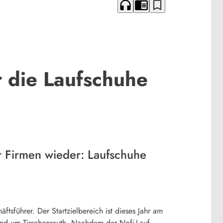
headphones
chrome_reader_mode
bookmark_border
 die Laufschuhe
er Firmen wieder: Laufschuhe
tsführer. Der Startzielbereich ist dieses Jahr am
 und um Tirschenreuth. Nachdem der Nofi-Lauf