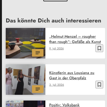
Das könnte Dich auch interessieren
„Helmut Menzel – rougher
than rough“: Gefäße als Kunst
bookmark_border
9. Juli 2026
Künstlerin aus Lousiana zu
Gast in der Oberpfalz
bookmark_border
3. Juli 2026
Positiv: Volksbank