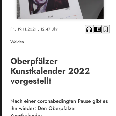
headphones
chrome_reader_mode
bookmark_border
Fr., 19.11.2021
, 12:47 Uhr
Weiden
Oberpfälzer
Kunstkalender 2022
vorgestellt
Nach einer coronabedingten Pause gibt es
ihn wieder: Den Oberpfälzer
Kunstkalender.