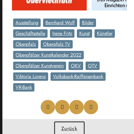
Ausstellung
Bernhard Wolf
Bilder
Geschäftsstelle
Irene Fritz
Kunst
Künstler
Oberpfalz
Oberpfalz TV
Oberpfälzer Kunstkalender 2022
Oberpfälzer Kunstverein
OKV
OTV
Viktoria Lorenz
Volksbank-Raiffeisenbank
VR-Bank
Zurück