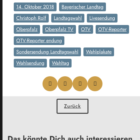
14. Oktober 2018
Bayerischer Landtag
Christoph Rolf
Landtagswahl
Livesendung
Oberpfalz
Oberpfalz TV
OTV
OTV-Reporter
OTV-Reporter endung
Sondersendung Landtagswahl
Wahlplakate
Wahlsendung
Wahltag
Zurück
Das könnte Dich auch interessieren