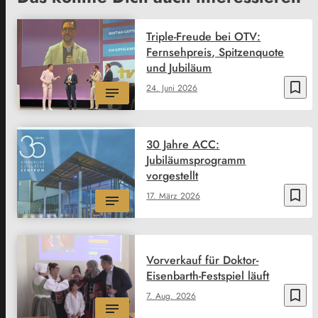
Triple-Freude bei OTV:
Fernsehpreis, Spitzenquote
und Jubiläum
bookmark_border
24. Juni 2026
30 Jahre ACC:
Jubiläumsprogramm
vorgestellt
bookmark_border
17. März 2026
Vorverkauf für Doktor-
Eisenbarth-Festspiel läuft
bookmark_border
7. Aug. 2026