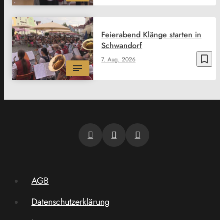
Feierabend Klänge starten in
Schwandorf
bookmark_border
7. Aug. 2026
AGB
Datenschutzerklärung