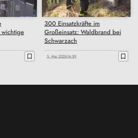
e
300 Einsatzkräfte im
t wichtige
Großeinsatz: Waldbrand bei
Schwarzach
bookmark_border
bookmark_border
5. Mai 2026
14:59