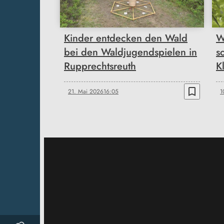
Kinder entdecken den Wald
W
bei den Waldjugendspielen in
s
Rupprechtsreuth
K
bookmark_border
21. Mai 2026
16:05
1