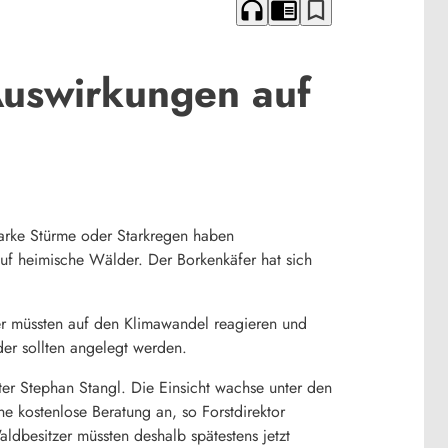
headphones
chrome_reader_mode
bookmark_border
Auswirkungen auf
tarke Stürme oder Starkregen haben
f heimische Wälder. Der Borkenkäfer hat sich
zer müssten auf den Klimawandel reagieren und
er sollten angelegt werden.
r Stephan Stangl. Die Einsicht wachse unter den
e kostenlose Beratung an, so Forstdirektor
ldbesitzer müssten deshalb spätestens jetzt