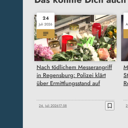
24
Juli 2026
A
Nach tödlichem Messerangriff
M
in Regensburg: Polizei klärt
S
über Ermittlungsstand auf
R
bookmark_border
24. Juli 2026
17:58
2