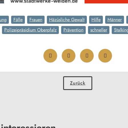
ung
Fälle
Frauen
Häzúsliche Gewalt
Hilfe
Männer
Polizeipräsidium Oberpfalz
Prävention
schneller
Stalkin
Zurück
interessieren