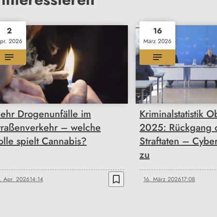
2
16
pr. 2026
März 2026
ehr Drogenunfälle im
Kriminalstatistik O
traßenverkehr – welche
2025: Rückgang 
olle spielt Cannabis?
Straftaten – Cybe
zu
bookmark_border
. Apr. 2026
14:14
16. März 2026
17:08