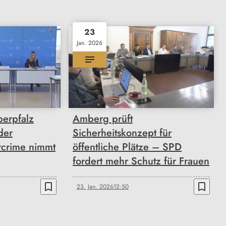
23
Jan. 2026
berpfalz
Amberg prüft
der
Sicherheitskonzept für
rcrime nimmt
öffentliche Plätze – SPD
fordert mehr Schutz für Frauen
bookmark_border
bookmark_border
23. Jan. 2026
12:50