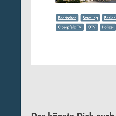
Bearbeiten
Beratung
Bezieh
Oberpfalz TV
OTV
Polizei
Das könnte Dich auch 