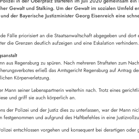
 Polizei in der Oberpfalz starteten im Juli 2020 gemeinsam ein 
her Gewalt und Stalking. Um der Gewalt im sozialen Umfeld 
und der Bayerische Justizminister Georg Eisenreich eine schne
de Fälle priorisiert an die Staatsanwaltschaft abgegeben und dort 
ter die Grenzen deutlich aufzeigen und eine Eskalation verhindern.
sanstalt
nn aus Regensburg zu spüren. Nach mehreren Straftaten zum Nacht
äherungsverbotes erließ das Amtsgericht Regensburg auf Antrag de
lichen Körperverletzung.
r Mann seiner Lebenspartnerin weiterhin nach. Trotz eines gerichtl
iese und griff sie auch körperlich an.
ns der Polizei und der Justiz dies zu unterlassen, war der Mann nic
festgenommen und aufgrund des Haftbefehles in eine Justizvollzugs
 Polizei entschlossen vorgehen und konsequent bei derartigen oder g