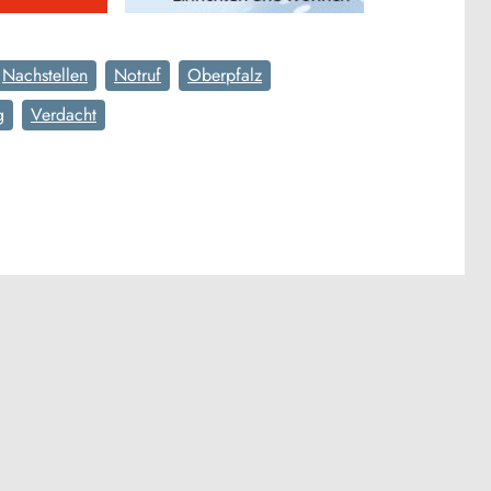
Nachstellen
Notruf
Oberpfalz
g
Verdacht