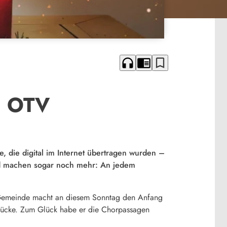
headphones
chrome_reader_mode
bookmark_border
i OTV
e, die digital im Internet übertragen wurden –
und machen sogar noch mehr: An jedem
ne Gemeinde macht an diesem Sonntag den Anfang
stücke. Zum Glück habe er die Chorpassagen