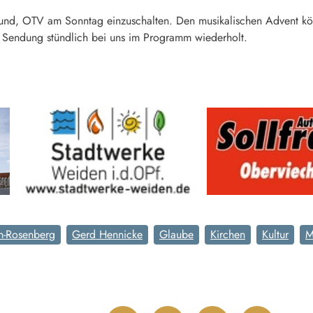
 Grund, OTV am Sonntag einzuschalten. Den musikalischen Advent 
e Sendung stündlich bei uns im Programm wiederholt.
ch-Rosenberg
Gerd Hennicke
Glaube
Kirchen
Kultur
M