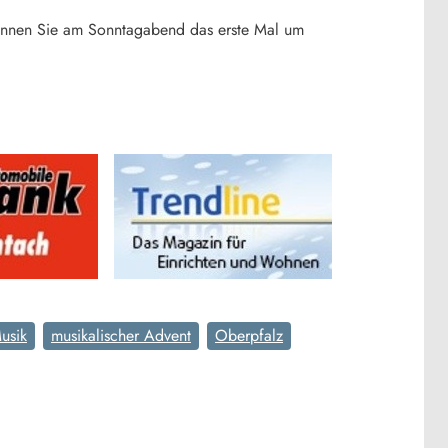
können Sie am Sonntagabend das erste Mal um
usik
musikalischer Advent
Oberpfalz