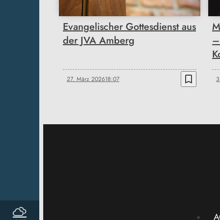
Evangelischer Gottesdienst aus
M
der JVA Amberg
–
K
bookmark_border
27. März 2026
18:07
3
A