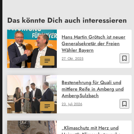
Das könnte Dich auch interessieren
Lukas Kick
Hans Martin Grötsch ist neuer
Generalsekretär der Freien
Wähler Bayern
bookmark_border
27. Okt. 2025
Bestenehrung für Quali und
mittlere Reife in Amberg und
Amberg-Sulzbach
bookmark_border
23. Juli 2026
„Klimaschutz mit Herz und