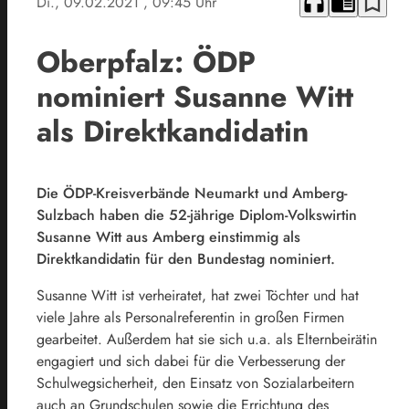
headphones
chrome_reader_mode
bookmark_border
Di., 09.02.2021
, 09:45 Uhr
Oberpfalz: ÖDP
nominiert Susanne Witt
als Direktkandidatin
Die ÖDP-Kreisverbände Neumarkt und Amberg-
Sulzbach haben die 52-jährige Diplom-Volkswirtin
Susanne Witt aus Amberg einstimmig als
Direktkandidatin für den Bundestag nominiert.
Susanne Witt ist verheiratet, hat zwei Töchter und hat
viele Jahre als Personalreferentin in großen Firmen
gearbeitet. Außerdem hat sie sich u.a. als Elternbeirätin
engagiert und sich dabei für die Verbesserung der
Schulwegsicherheit, den Einsatz von Sozialarbeitern
auch an Grundschulen sowie die Errichtung des