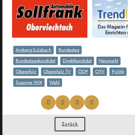
Amberg-Sulzbach
Bundestag
Bundestagskandidat
Direktkandidat
Neumarkt
Oberpfalz
Oberpfalz TV
ÖDP
OTV
Politik
Susanne Witt
Wahl
Zurück