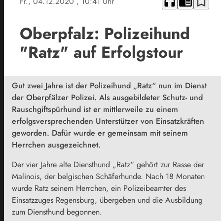
headphones
chrome_reader_mode
bookmark_border
Fr., 04.12.2020
, 10:41 Uhr
Oberpfalz: Polizeihund
"Ratz" auf Erfolgstour
Gut zwei Jahre ist der Polizeihund „Ratz“ nun im Dienst
der Oberpfälzer Polizei. Als ausgebildeter Schutz- und
Rauschgiftspürhund ist er mittlerweile zu einem
erfolgsversprechenden Unterstützer von Einsatzkräften
geworden. Dafür wurde er gemeinsam mit seinem
Herrchen ausgezeichnet.
Der vier Jahre alte Diensthund „Ratz“ gehört zur Rasse der
Malinois, der belgischen Schäferhunde. Nach 18 Monaten
wurde Ratz seinem Herrchen, ein Polizeibeamter des
Einsatzzuges Regensburg, übergeben und die Ausbildung
zum Diensthund begonnen.