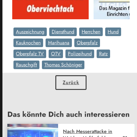
Auszeichnung
Diensthund
Herrchen
Hund
Kauknochen
Marihuana
Oberpfalz
Oberpfalz TV
OTV
Polizeihund
Ratz
Rauschgift
Thomas Schöniger
Zurück
Das könnte Dich auch interessieren
Nach Messerattacke in