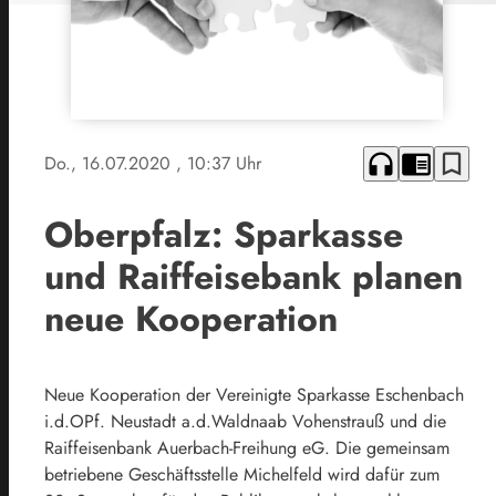
headphones
chrome_reader_mode
bookmark_border
Do., 16.07.2020
, 10:37 Uhr
Oberpfalz: Sparkasse
und Raiffeisebank planen
neue Kooperation
Neue Kooperation der Vereinigte Sparkasse Eschenbach
i.d.OPf. Neustadt a.d.Waldnaab Vohenstrauß und die
Raiffeisenbank Auerbach-Freihung eG. Die gemeinsam
betriebene Geschäftsstelle Michelfeld wird dafür zum