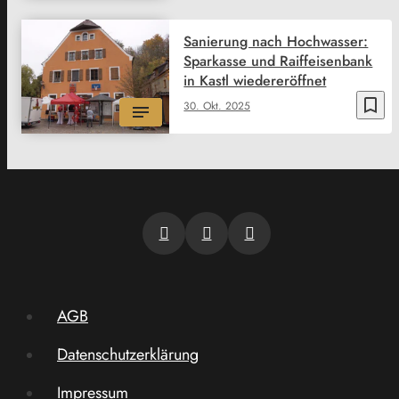
Sanierung nach Hochwasser:
Sparkasse und Raiffeisenbank
in Kastl wiedereröffnet
bookmark_border
30. Okt. 2025
AGB
Datenschutzerklärung
Impressum