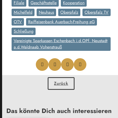
Filiale
Geschäftsstelle
Kooperation
Michelfeld
Neuhaus
Oberpfalz
Oberpfalz TV
OTV
Raiffeisenbank Auerbach-Freihung eG
Schließung
Vereinigte Sparkassen Eschenbach i.d.OPf. Neustadt
a.d.Waldnaab Vohenstrauß
Zurück
Das könnte Dich auch interessieren