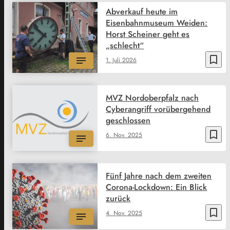
Abverkauf heute im
Eisenbahnmuseum Weiden:
Horst Scheiner geht es
„schlecht“
bookmark_border
1. Juli 2026
MVZ Nordoberpfalz nach
Cyberangriff vorübergehend
geschlossen
bookmark_border
6. Nov. 2025
Fünf Jahre nach dem zweiten
Corona-Lockdown: Ein Blick
zurück
bookmark_border
4. Nov. 2025