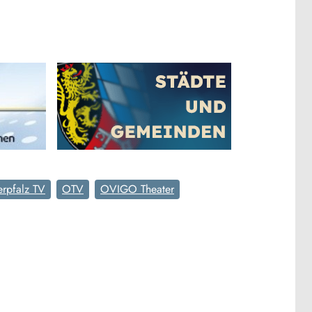
rpfalz TV
OTV
OVIGO Theater