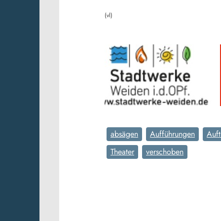
(vl)
absägen
Aufführungen
Aufti
Theater
verschoben