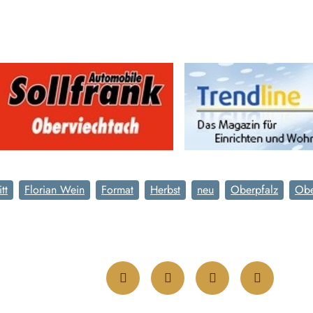
tt
Florian Wein
Format
Herbst
neu
Oberpfalz
Obe