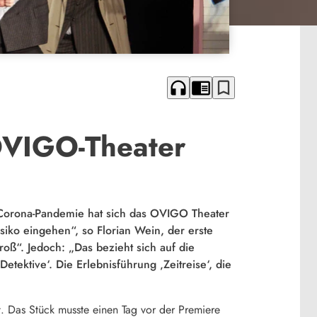
headphones
chrome_reader_mode
bookmark_border
OVIGO-Theater
 Corona-Pandemie hat sich das OVIGO Theater
iko eingehen“, so Florian Wein, der erste
roß“. Jedoch: „Das bezieht sich auf die
tektive‘. Die Erlebnisführung ‚Zeitreise‘, die
t. Das Stück musste einen Tag vor der Premiere