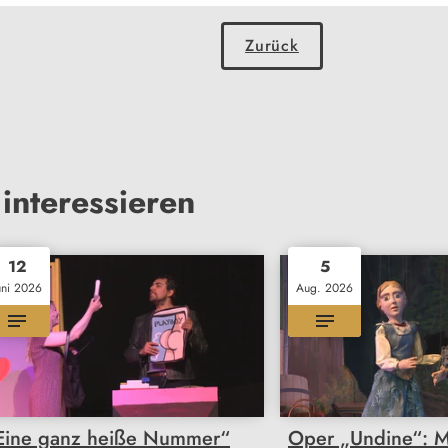
Zurück
interessieren
12
5
uni 2026
Aug. 2026
Eine ganz heiße Nummer“
Oper „Undine“: Ma