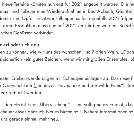
 Neue Termine könnten nun erst für 2021 angepeilt werden. Die 
Januar und Februar eine Wiederaufnahme in Bad Abbach, Gleirit
demie zum Opfer. Ersatzvorstellungen sollen ebenfalls 2021 folg
 diese Produktion muss nun auf 2021 verschoben werden. Betroffen 
rischen Genüssen verbindet.
 erfindet sich neu
gen zu können, wie wir uns das wünschen“, so Florian Wein. „Doc
es sicherlich kein gutes Zeichen, wenn wir mit großen Ensembles, 
heater Erlebniswanderungen mit Schauspieleinlagen an. Das neue For
i Oberviechtach („Schrazel, Hoymänner und der wilde Hans“). Sämtl
 vor gebucht werden.
 den Herbst eine „Überraschung“ – ein völlig neues Format, das al
auer etwas gänzlich Neues bieten soll. Nähere Informationen soll
 uns gerade einmal mehr neu.“