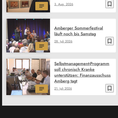
bookmark_border
3. Aug. 2026
Amberger Sommerfestival
läuft noch bis Samstag
bookmark_border
28. Juli 2026
Selbstmanagement-Programm
soll chronisch Kranke
unterstützen: Finanzausschuss
Amberg tagt
bookmark_border
21. Juli 2026