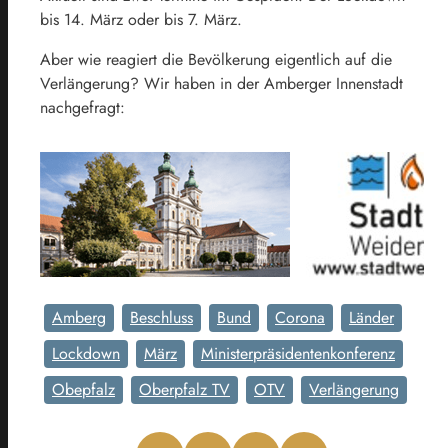
bis 14. März oder bis 7. März.
Aber wie reagiert die Bevölkerung eigentlich auf die
Verlängerung? Wir haben in der Amberger Innenstadt
nachgefragt:
Amberg
Beschluss
Bund
Corona
Länder
Lockdown
März
Ministerpräsidentenkonferenz
Obepfalz
Oberpfalz TV
OTV
Verlängerung