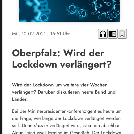
headphones
chrome_reader_mode
bookmark_border
Mi., 10.02.2021
, 15:51 Uhr
Oberpfalz: Wird der
Lockdown verlängert?
Wird der Lockdown um weitere vier Wochen
verlängert? Darüber diskutieren heute Bund und
Länder.
Bei der Ministerpräsidentenkonferenz geht es heute um
die Frage, wie lange der Lockdown verlängert werden
soll. Denn
dass
er verlängert wird, ist schon absehbar.
Aktuell sind zwei Termine im Gespräch: Der Lockdown