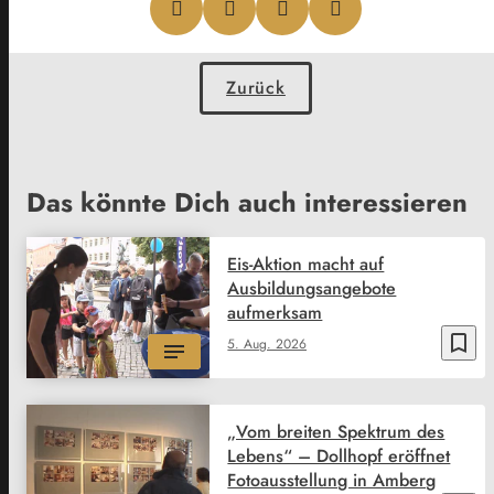
Zurück
Das könnte Dich auch interessieren
Eis-Aktion macht auf
Ausbildungsangebote
aufmerksam
bookmark_border
5. Aug. 2026
„Vom breiten Spektrum des
Lebens“ – Dollhopf eröffnet
Fotoausstellung in Amberg