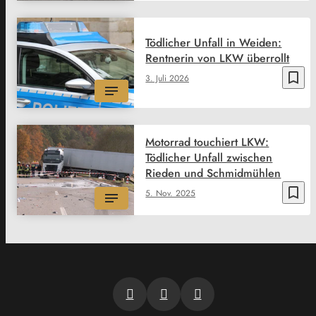
Tödlicher Unfall in Weiden:
Rentnerin von LKW überrollt
bookmark_border
3. Juli 2026
Motorrad touchiert LKW:
Tödlicher Unfall zwischen
Rieden und Schmidmühlen
bookmark_border
5. Nov. 2025