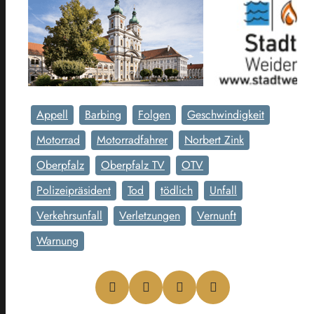
Appell
Barbing
Folgen
Geschwindigkeit
Motorrad
Motorradfahrer
Norbert Zink
Oberpfalz
Oberpfalz TV
OTV
Polizeipräsident
Tod
tödlich
Unfall
Verkehrsunfall
Verletzungen
Vernunft
Warnung