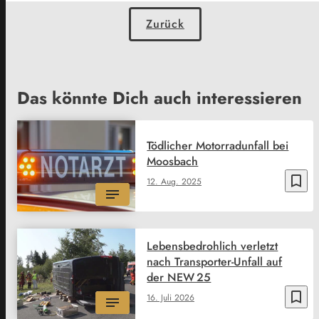
Zurück
Das könnte Dich auch interessieren
Tödlicher Motorradunfall bei
Moosbach
bookmark_border
12. Aug. 2025
Lebensbedrohlich verletzt
nach Transporter-Unfall auf
der NEW 25
bookmark_border
16. Juli 2026