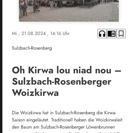
headphones
chrome_reader_mode
bookmark_border
Mi., 21.08.2024
, 14:16 Uhr
Sulzbach-Rosenberg
Oh Kirwa lou niad nou –
Sulzbach-Rosenberger
Woizkirwa
Die Woizkirwa hat in Sulzbach-Rosenberg die Kirwa-
Saison eingeläutet. Traditionell haben die Woizkirwaleit
den Baum am Sulzbach-Rosenberger Löwenbrunnen