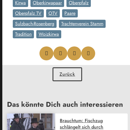
Kirwa
Oberkirwapaar
Oberpfalz
Oberpfalz TV
OTV
Paare
Sulzbach-Rosenberg
Trachtenverein Stamm
Tradition
Woizkirwa
Zurück
Das könnte Dich auch interessieren
Brauchtum: Fischzug
schlängelt sich durch